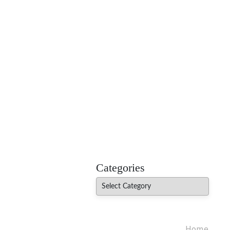
MADHUREO
Madhusudan Singh Poems
Categories
Categories
Home