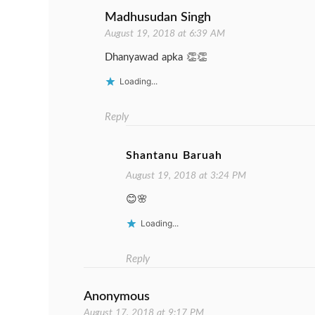
Madhusudan Singh
August 19, 2018 at 6:39 AM
Dhanyawad apka 👏👏
Loading...
Reply
Shantanu Baruah
August 19, 2018 at 3:24 PM
😊🌸
Loading...
Reply
Anonymous
August 17, 2018 at 9:17 PM