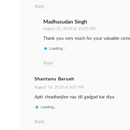
Reply
Madhusudan Singh
August 21, 2018 at 10:33 AM
Thank you very much for your valuable com
Loading...
Reply
Shantanu Baruah
August 18, 2018 at 6:35 PM
Apki shradhanjlee nay dil gadgad kar diya
Loading...
Reply