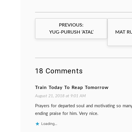
Post
PREVIOUS:
navigation
YUG-PURUSH ‘ATAL’
MAT RU
18 Comments
Train Today To Reap Tomorrow
August 21, 2018 at 9:01 AM
Prayers for departed soul and motivating so ma
ending praise for him. Very nice.
Loading...