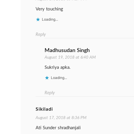
Very touching
Loading...
Reply
Madhusudan Singh
August 19, 2018 at 6:40 AM
Sukriya apka.
Loading...
Reply
Sikiladi
August 17, 2018 at 8:36 PM
Ati Sunder shradhanjali