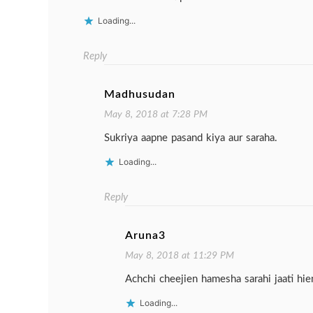
Loading...
Reply
Madhusudan
May 8, 2018 at 7:28 PM
Sukriya aapne pasand kiya aur saraha.
Loading...
Reply
Aruna3
May 8, 2018 at 11:29 PM
Achchi cheejien hamesha sarahi jaati hie
Loading...