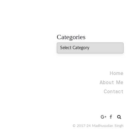
MADHUREO
Madhusudan Singh Poems
Categories
Categories
Home
About Me
Contact
Search
for:
© 2017-24 Madhusudan Singh