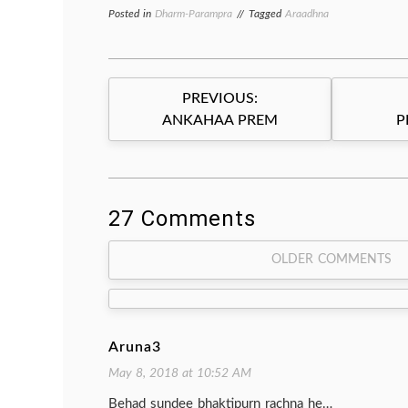
Posted in
Dharm-Parampra
Tagged
Araadhna
Post
PREVIOUS:
navigation
ANKAHAA PREM
P
27 Comments
Comment
OLDER COMMENTS
navigation
Aruna3
May 8, 2018 at 10:52 AM
Behad sundee bhaktipurn rachna he…