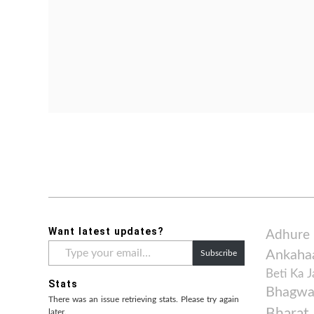
Want latest updates?
Adhure
Type
Ankaha
Subscribe
your
email…
Beti Ka 
Stats
Bhagwan
There was an issue retrieving stats. Please try again
Bharat
later.