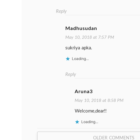
Reply
Madhusudan
May 10, 2018 at 7:57 PM
sukriya apka.
Loading...
Reply
Aruna3
May 10, 2018 at 8:58 PM
Welcome,dear!!
Loading...
Comment
OLDER COMMENTS