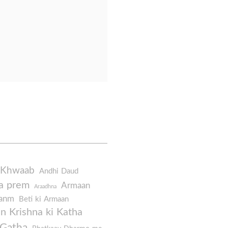
 Khwaab
Andhi Daud
a prem
Armaan
Araadhna
Janm
Beti ki Armaan
 Krishna ki Katha
 Gatha