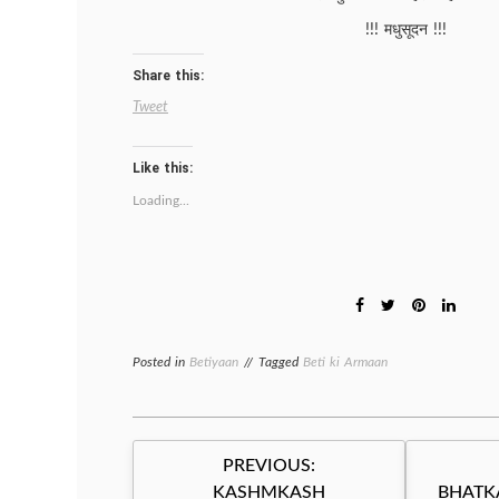
!!! मधुसूदन !!!
Share this:
Tweet
Like this:
Loading...
Posted in
Betiyaan
Tagged
Beti ki Armaan
Post
PREVIOUS:
navigation
KASHMKASH
BHATK