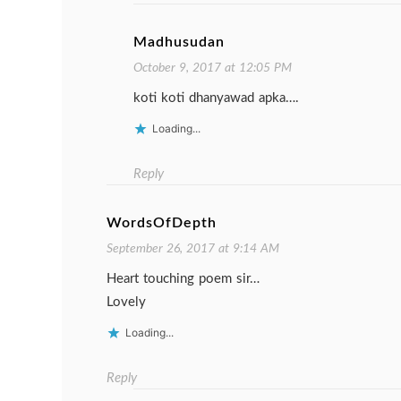
Madhusudan
October 9, 2017 at 12:05 PM
koti koti dhanyawad apka….
Loading...
Reply
WordsOfDepth
September 26, 2017 at 9:14 AM
Heart touching poem sir…
Lovely
Loading...
Reply