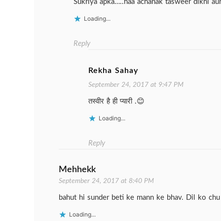
Sukriya apka…..haa achanak tasweer dikhi aur
Loading...
Reply
Rekha Sahay
September 24, 2017 at 9:47 PM
तस्वीर है ही प्यारी .😊
Loading...
Reply
Mehhekk
September 24, 2017 at 8:40 PM
bahut hi sunder beti ke mann ke bhav. Dil ko chu 
Loading...