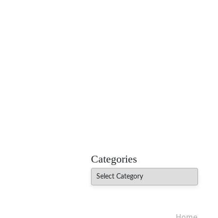
MADHUREO
Madhusudan Singh Poems
Categories
Categories
Home