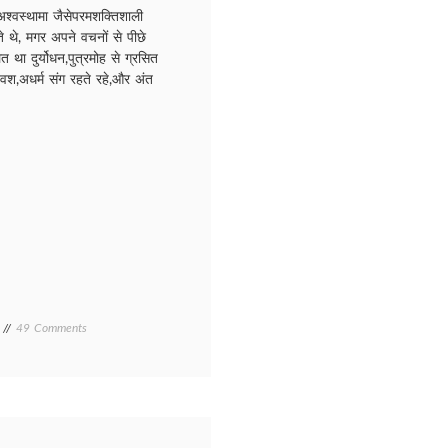
,अश्वस्थामा जैसेपरमशक्तिशाली
ते थे, मगर अपने वचनों से पीछे
था दुर्योधन,पुत्रमोह से ग्रसित
िवश,अधर्म संग रहते रहे,और अंत
on
49 Comments
SANDESH/
संदेश