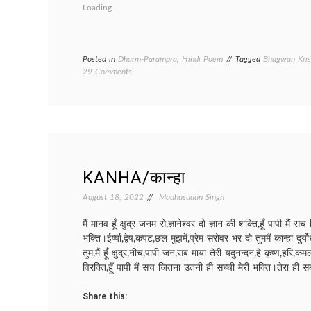
Loading...
Posted in
Dharm-Parampra
,
Hindi Poem
Tagged
Bhagwan Kris
on
29 Comments
MURLIDHAR/
मुरलीधर
KANHA/कान्हा
August 18, 2022
Madhusudan Singh
मैं मानव हूँ क्षुद्र जनम से,ज्ञानेश्वर दो ज्ञान की शक्ति,हूँ पापी मैं
भक्ति।ईर्ष्या,द्वेष,कपट,छल मुझमें,प्रेम सरोवर भर दो तुममैं कान्हा दु
तुम,मैं हूँ क्षुद्र,नीच,पापी जन,सब माया तेरी यदुनन्दन,हे कृष्ण,हरि,क
विरक्ति,हूँ पापी मैं सच जितना उतनी ही सच्ची मेरी भक्ति।तेरा ही सब
Share this: