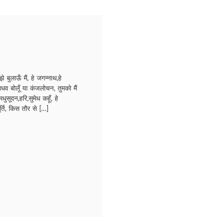
बुलाऊँ मैं, हे जगन्नाथ,हे
ाधव बोलूँ या कंजलोचन, तुमको मैं
ुसूदन,हरि,सुमेध कहूँ, हे
मूर्ति, किस तौर से […]