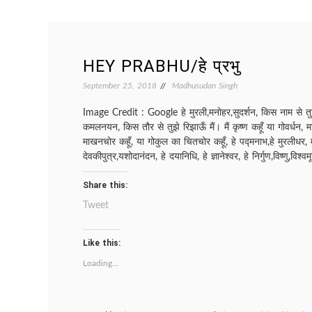
HEY PRABHU/हे प्रभु
September 25, 2018
Madhusudan Singh
Image Credit : Google हे मुरली,मनोहर,सुदर्शन, किस नाम से तुझे 
कमलनयन, किस तौर से तुझे रिझाऊँ मैं। मैं कृष्ण कहूँ या गोवर्धन, म
माखनचोर कहूँ, या गोकुल का चितचोर कहूँ, हे पद्मनाभ,हे मुरलीधर, मध
देवकीपुत्र,यशोदानंदन, हे दयानिधि, हे ज्ञानेश्वर, हे निर्गुण,विष्णु,विश्व
Share this:
Tweet
Like this:
Loading...