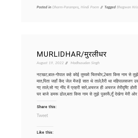
Posted in
Dharm-Parampra
,
Hindi Poem
Tagged
Bhagwan Kris
MURLIDHAR/मुरलीधर
August 19, 2022
Madhusudan Singh
नटखट,बाल-गोपाल कहे कोई तुमको चितचोर,2बता किस नाम से तुझे पु
मात,पिता जहाँ कैद जेल मेंजड़ें सात थे ताले,वैरी था महिपालसजग उ
गए ताले,सो गए नींद में प्रहरी सारे,अचरज ही अचरज तेरीदृष्टि हो
घर बाजे डमरू ढोल,बता किस नाम से तुझे पुकारूँ,तूँ देखेगा मेरी
Share this:
Tweet
Like this: