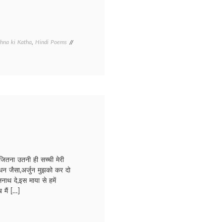
hna ki Katha
,
Hindi Poems
 सच जितना उतनी ही सच्ची मेरी
र्योधन जैसा,अर्जुन मुझको कर दो
मलनाथ दे,इस माया से हमें
 मैं […]