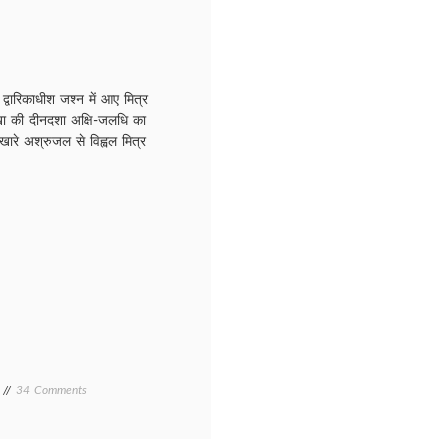
ारिकाधीश जश्न में आए मित्र
सखा की दीनदशा अक्षि-जलधि का
ारे अश्रुजल से विह्वल मित्र
on
34 Comments
KRISHNA/
कृष्णा
7