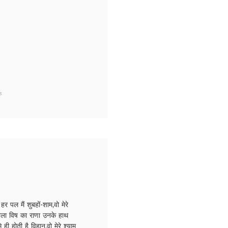
on
s
KANHA/
कान्हा
हर पल मैं शुबहों-शाम,वो मेरे
्याला विष का राणा उनके हाथ
े ही होती है विहान,वो मेरे श्याम