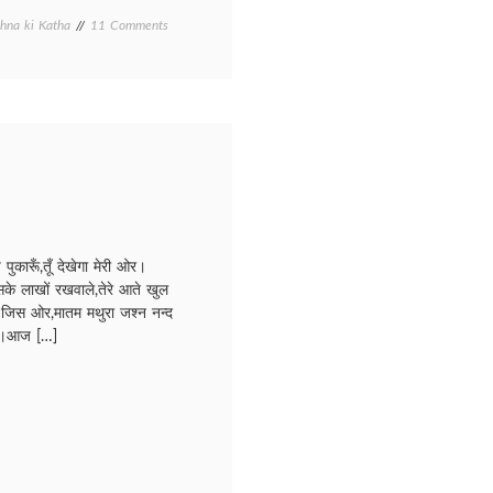
on
hna ki Katha
11 Comments
Dosti/
दोस्ती
कारूँ,तूँ देखेगा मेरी ओर।
सके लाखों रखवाले,तेरे आते खुल
ती जिस ओर,मातम मथुरा जश्न नन्द
 ओर।आज […]