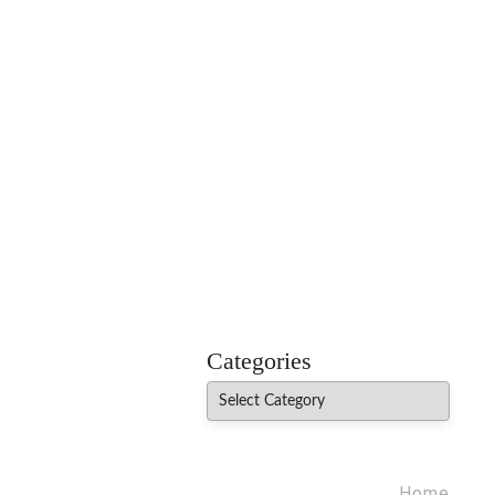
MADHUREO
Madhusudan Singh Poems
Categories
Categories
Home