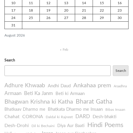
10
11
12
13
14
15
16
17
18
19
20
21
22
23
24
25
26
27
28
29
30
31
August 2026
« Feb
Search
Search
Ankahaa prem
Adhure Khwaab
Andhi Daud
Araadhna
Armaan
Beti Ka Janm
Beti ki Armaan
Bharat Gatha
Bhagwan Krishna ki Katha
Bhatkata Dharmo me Insaan
Bhatkaav Dharmo me
Bibas Insaan
DARD
Chahat
CORONA
Desh-bhakti
Daldal ki Rajneet
Hindi Poems
Desh-Drohi
Diya Aur Baati
Dil ki Bechaini