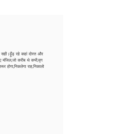
सही।ढ़ूँढ़ रहे कहां दोस्त और
 गए मंजिल,जो करीब थे कभी,मृग
जरूर होगा,निकलेगा राह,निकालो