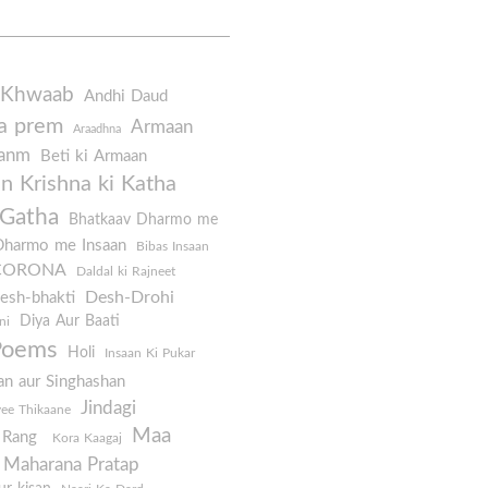
 Khwaab
Andhi Daud
a prem
Armaan
Araadhna
Janm
Beti ki Armaan
 Krishna ki Katha
 Gatha
Bhatkaav Dharmo me
Dharmo me Insaan
Bibas Insaan
CORONA
Daldal ki Rajneet
Desh-Drohi
esh-bhakti
Diya Aur Baati
ni
Poems
Holi
Insaan Ki Pukar
an aur Singhashan
Jindagi
yee Thikaane
Maa
e Rang
Kora Kaagaj
Maharana Pratap