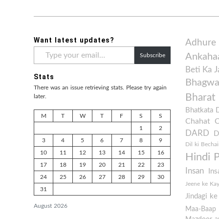
Want latest updates?
Adhure
Type
Ankaha
Subscribe
your
email…
Beti Ka 
Stats
Bhagwan
There was an issue retrieving stats. Please try again
Bharat
later.
Bhatkata 
M
T
W
T
F
S
S
Chahat
1
2
DARD
D
3
4
5
6
7
8
9
Dil ki Bechai
10
11
12
13
14
15
16
Hindi 
17
18
19
20
21
22
23
Insan
Ins
24
25
26
27
28
29
30
Jeene ke Ka
31
Jindagi k
August 2026
Maa-Baap