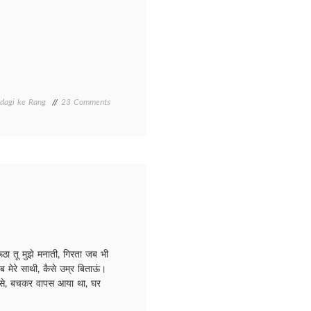
on
ndagi ke Rang
23 Comments
Tuksh
nahi
ho
tum./
तुक्ष
नही
हो
तुम।
 तू मुझे मनाती, गिरता जब भी
 मेरे साथी, कैसे उम्र बिताऊं।
र से, बचकर वापस आया था, घर