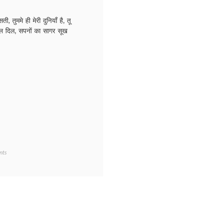
सती, तुममे ही मेरी दुनियाँ है, तू
गल दिल, सपनों का सागर सूख
on
nts
Jindagi