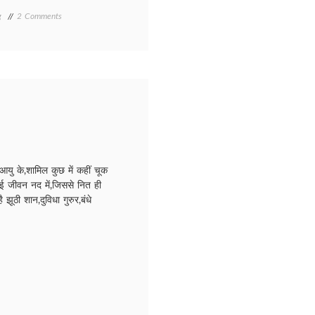
on
ng
2 Comments
Waham/
वहम
आयु के,शामिल कुछ में कहीं चूक
कई जीवन नद में,जिससे नित ही
झूठी शान,दुविधा गुरुर,बंधे