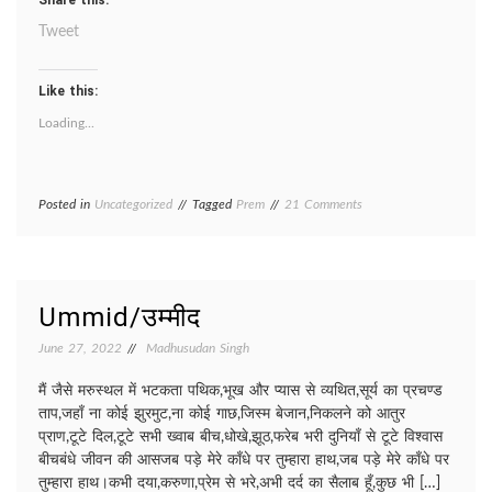
Share this:
Tweet
Like this:
Loading...
on
Posted in
Uncategorized
Tagged
Prem
21 Comments
Shubhkamnayen/
शुभकामनाएं
Ummid/उम्मीद
June 27, 2022
Madhusudan Singh
मैं जैसे मरुस्थल में भटकता पथिक,भूख और प्यास से व्यथित,सूर्य का प्रचण्ड
ताप,जहाँ ना कोई झुरमुट,ना कोई गाछ,जिस्म बेजान,निकलने को आतुर
प्राण,टूटे दिल,टूटे सभी ख्वाब बीच,धोखे,झूठ,फरेब भरी दुनियाँ से टूटे विश्वास
बीचबंधे जीवन की आसजब पड़े मेरे काँधे पर तुम्हारा हाथ,जब पड़े मेरे काँधे पर
तुम्हारा हाथ।कभी दया,करुणा,प्रेम से भरे,अभी दर्द का सैलाब हूँ,कुछ भी […]