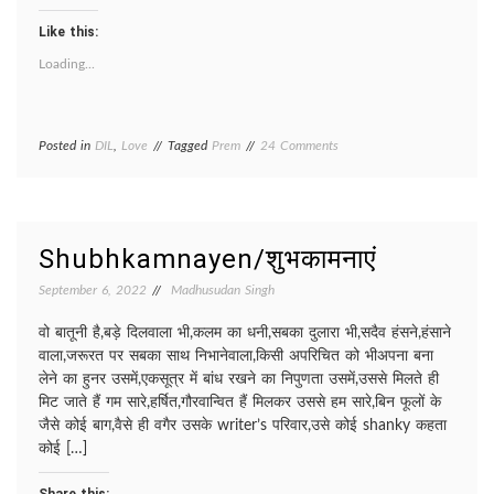
Like this:
Loading...
on
Posted in
DIL
,
Love
Tagged
Prem
24 Comments
PREM/
प्रेम
Shubhkamnayen/शुभकामनाएं
September 6, 2022
Madhusudan Singh
वो बातूनी है,बड़े दिलवाला भी,कलम का धनी,सबका दुलारा भी,सदैव हंसने,हंसाने
वाला,जरूरत पर सबका साथ निभानेवाला,किसी अपरिचित को भीअपना बना
लेने का हुनर उसमें,एकसूत्र में बांध रखने का निपुणता उसमें,उससे मिलते ही
मिट जाते हैं गम सारे,हर्षित,गौरवान्वित हैं मिलकर उससे हम सारे,बिन फूलों के
जैसे कोई बाग,वैसे ही वगैर उसके writer’s परिवार,उसे कोई shanky कहता
कोई […]