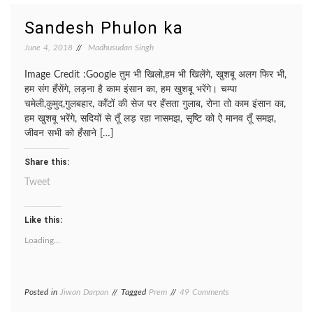
SI/
बादलों
Sandesh Phulon ka
में
गुम
June 4, 2018
Madhusudan Singh
सी
Image Credit :Google तुम भी खिलो,हम भी खिलेंगे, खुशबू अलग फिर भी,
हम संग हँसेंगे, लड़ना है काम इंसान का, हम खुशबू भरेंगे। चम्पा
चमेली,कुमुद,गुलबहार, काँटों की सेज पर हँसता गुलाब, रोना तो काम इंसान का,
हम खुशबू भरेंगे, सदियों से तूँ लड़ रहा नासमझ, सृष्टि को ऐ मानव तूँ समझ,
जीवन सभी को हँसाने […]
Share this:
Tweet
Like this:
Loading...
on
Posted in
Jiwan Darpan
Tagged
Prem
49 Comments
Sandesh