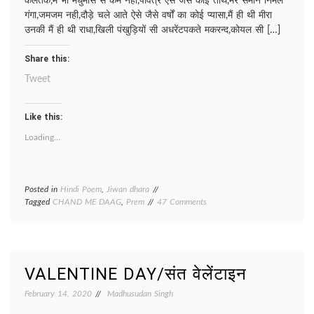
कलतक,मैं भी मधुमास से कम नही,पवित्र ऐसे जैसे कोई तीर्थ,मेरे समान निर्मल
गंगा,जमजम नही,दौड़े चले आते ऐसे जैसे वर्षों का कोई प्यासा,मैं ही थी मीरा
उनकी मैं ही थी राधा,खिली पंखुड़ियों सी अधरेंटपकते मकरन्द,कोयल सी […]
Share this:
Tweet
Like this:
Loading...
Posted in
Hindi Poem
,
Jiwan dhara
on
Tagged
CHAND ME DAAG
,
Prem
47 Comments
KASURWAR
KAUN/
कसूरवार
कौन?
VALENTINE DAY/संत वेलेंटाइन
February 14, 2020
Madhusudan Singh