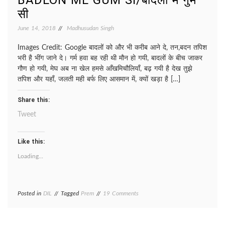
BADLON ME GUM SI/बादलों में गुम
सी
June 14, 2018
Madhusudan Singh
Images Credit: Google बादलों को और भी करीब आने दे, तन,बदन तपिश
भरी है भींग जाने दे। गर्म हवा बह रही थी मौन हो गयी, बादलों के बीच जाकर
गौण हो गयी, मेघ अब ना खेल हमसे आँखमिचौलियाँ, बढ़ गयी है देख तुझे
तपिश और यहाँ, जलती मही बर्फ लिए आसमान में, क्यों खड़ा है […]
Share this:
Tweet
Like this:
Loading...
on
Posted in
DIL
Tagged
Prem
19 Comments
BADLON
ME
GUM