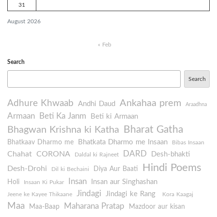
31
August 2026
« Feb
Search
Search
Ankahaa prem
Adhure Khwaab
Andhi Daud
Araadhna
Armaan
Beti Ka Janm
Beti ki Armaan
Bharat Gatha
Bhagwan Krishna ki Katha
Bhatkata Dharmo me Insaan
Bhatkaav Dharmo me
Bibas Insaan
DARD
Chahat
CORONA
Desh-bhakti
Daldal ki Rajneet
Hindi Poems
Desh-Drohi
Diya Aur Baati
Dil ki Bechaini
Insan
Insan aur Singhashan
Holi
Insaan Ki Pukar
Jindagi
Jindagi ke Rang
Jeene ke Kayee Thikaane
Kora Kaagaj
Maa
Maharana Pratap
Maa-Baap
Mazdoor aur kisan