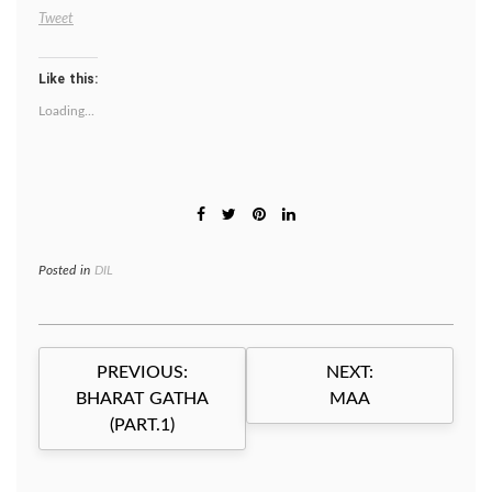
Tweet
Like this:
Loading...
Posted in
DIL
Post
PREVIOUS:
NEXT:
navigation
BHARAT GATHA
MAA
(PART.1)