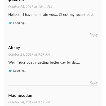
कृष्णवत्सल
October 23, 2017 at 10:44 PM
Hello sir I have nominate you… Check my recent post
Loading...
Reply
Abhay
October 23, 2017 at 9:59 PM
Well!! Your poetry getting better day by day…
Loading...
Reply
Madhusudan
October 24, 2017 at 9:12 PM