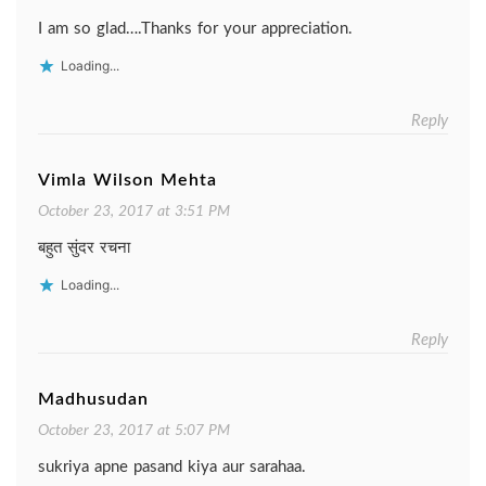
I am so glad….Thanks for your appreciation.
Loading...
Reply
Vimla Wilson Mehta
October 23, 2017 at 3:51 PM
बहुत सुंदर रचना
Loading...
Reply
Madhusudan
October 23, 2017 at 5:07 PM
sukriya apne pasand kiya aur sarahaa.