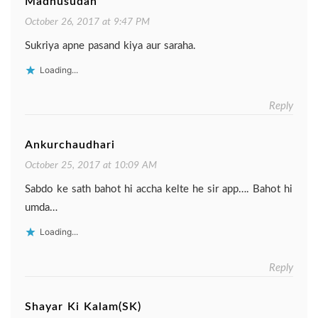
Madhusudan
October 26, 2017 at 9:47 PM
Sukriya apne pasand kiya aur saraha.
Loading...
Reply
Ankurchaudhari
October 25, 2017 at 10:09 AM
Sabdo ke sath bahot hi accha kelte he sir app…. Bahot hi
umda…
Loading...
Reply
Shayar Ki Kalam(SK)