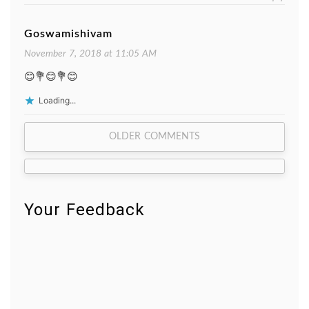
Goswamishivam
November 7, 2018 at 11:05 AM
😊💐😊💐😊
Loading...
Comment
OLDER COMMENTS
navigation
Your Feedback