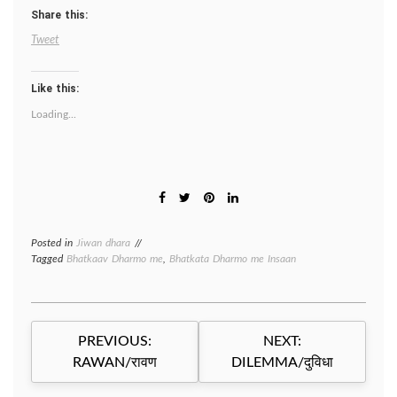
Share this:
Tweet
Like this:
Loading...
Posted in
Jiwan dhara
Tagged
Bhatkaav Dharmo me
,
Bhatkata Dharmo me Insaan
Post
PREVIOUS:
NEXT:
navigation
RAWAN/रावण
DILEMMA/दुविधा