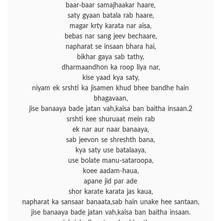
baar-baar samajhaakar haare,
saty gyaan batala rab haare,
magar krty karata nar aisa,
bebas nar sang jeev bechaare,
napharat se insaan bhara hai,
bikhar gaya sab tathy,
dharmaandhon ka roop liya nar,
kise yaad kya saty,
niyam ek srshti ka jisamen khud bhee bandhe hain
bhagavaan,
jise banaaya bade jatan vah,kaisa ban baitha insaan.2
srshti kee shuruaat mein rab
ek nar aur naar banaaya,
sab jeevon se shreshth bana,
kya saty use batalaaya,
use bolate manu-sataroopa,
koee aadam-haua,
apane jid par ade
shor karate karata jas kaua,
napharat ka sansaar banaata,sab hain unake hee santaan,
jise banaaya bade jatan vah,kaisa ban baitha insaan.