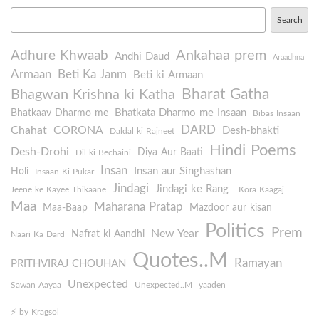
Search
Ankahaa prem
Adhure Khwaab
Andhi Daud
Araadhna
Armaan
Beti Ka Janm
Beti ki Armaan
Bharat Gatha
Bhagwan Krishna ki Katha
Bhatkata Dharmo me Insaan
Bhatkaav Dharmo me
Bibas Insaan
DARD
Chahat
CORONA
Desh-bhakti
Daldal ki Rajneet
Hindi Poems
Desh-Drohi
Diya Aur Baati
Dil ki Bechaini
Insan
Insan aur Singhashan
Holi
Insaan Ki Pukar
Jindagi
Jindagi ke Rang
Jeene ke Kayee Thikaane
Kora Kaagaj
Maa
Maharana Pratap
Maa-Baap
Mazdoor aur kisan
Politics
Prem
New Year
Nafrat ki Aandhi
Naari Ka Dard
Quotes..M
Ramayan
PRITHVIRAJ CHOUHAN
Unexpected
Sawan Aayaa
Unexpected..M
yaaden
⚡️ by Kragsol