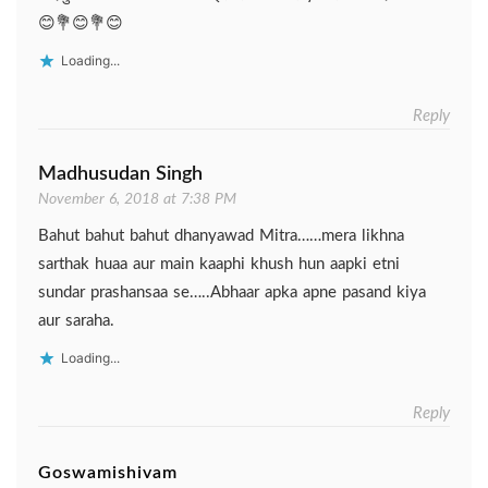
😊💐😊💐😊
Loading...
Reply
Madhusudan Singh
November 6, 2018 at 7:38 PM
Bahut bahut bahut dhanyawad Mitra……mera likhna
sarthak huaa aur main kaaphi khush hun aapki etni
sundar prashansaa se…..Abhaar apka apne pasand kiya
aur saraha.
Loading...
Reply
Goswamishivam