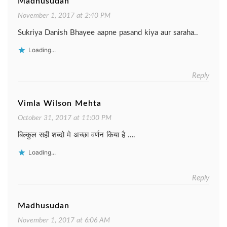
Madhusudan
November 1, 2017 at 2:40 PM
Sukriya Danish Bhayee aapne pasand kiya aur saraha..
Loading...
Reply
Vimla Wilson Mehta
October 31, 2017 at 11:00 PM
बिल्कुल सही शब्दो मे अच्छा वर्णन किया है ….
Loading...
Reply
Madhusudan
November 1, 2017 at 6:06 AM