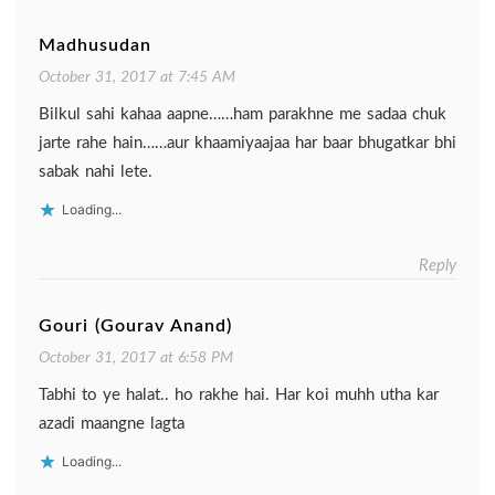
Madhusudan
October 31, 2017 at 7:45 AM
Bilkul sahi kahaa aapne……ham parakhne me sadaa chuk
jarte rahe hain……aur khaamiyaajaa har baar bhugatkar bhi
sabak nahi lete.
Loading...
Reply
Gouri (Gourav Anand)
October 31, 2017 at 6:58 PM
Tabhi to ye halat.. ho rakhe hai. Har koi muhh utha kar
azadi maangne lagta
Loading...