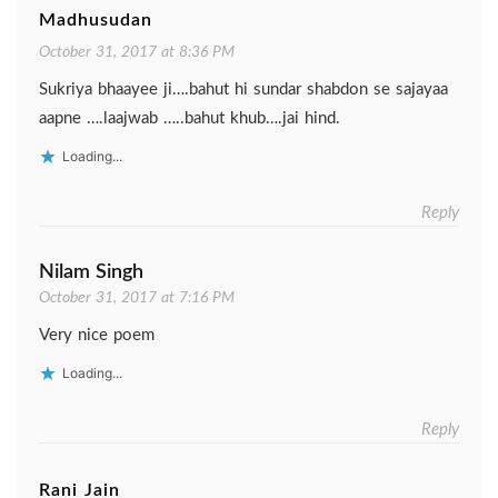
Madhusudan
October 31, 2017 at 8:36 PM
Sukriya bhaayee ji….bahut hi sundar shabdon se sajayaa
aapne ….laajwab …..bahut khub….jai hind.
Loading...
Reply
Nilam Singh
October 31, 2017 at 7:16 PM
Very nice poem
Loading...
Reply
Rani Jain