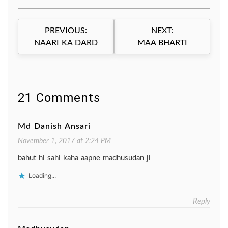
Post
PREVIOUS:
NEXT:
navigation
NAARI KA DARD
MAA BHARTI
21 Comments
Md Danish Ansari
November 1, 2017 at 2:24 PM
bahut hi sahi kaha aapne madhusudan ji
Loading...
Reply