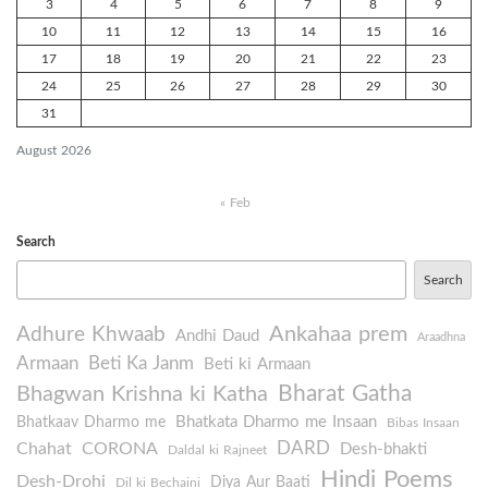
3
4
5
6
7
8
9
10
11
12
13
14
15
16
17
18
19
20
21
22
23
24
25
26
27
28
29
30
31
August 2026
« Feb
Search
Search
Ankahaa prem
Adhure Khwaab
Andhi Daud
Araadhna
Armaan
Beti Ka Janm
Beti ki Armaan
Bharat Gatha
Bhagwan Krishna ki Katha
Bhatkata Dharmo me Insaan
Bhatkaav Dharmo me
Bibas Insaan
DARD
Chahat
CORONA
Desh-bhakti
Daldal ki Rajneet
Hindi Poems
Desh-Drohi
Diya Aur Baati
Dil ki Bechaini