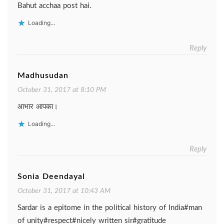
Bahut acchaa post hai.
Loading...
Reply
Madhusudan
October 31, 2017 at 8:10 PM
आभार आपका।
Loading...
Reply
Sonia Deendayal
October 31, 2017 at 10:43 AM
Sardar is a epitome in the political history of India#man
of unity#respect#nicely written sir#gratitude