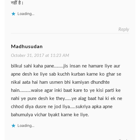
नहीं है।
Loading...
Reply
Madhusudan
October 31, 2017 at 11:23 AM
bilkul sahi kaha pane……..jis insan ne hamare liye aur
apne desh ke liye sab kuchh kurban karne ko ghar se
nikal aata hai ham usmen bhi kamiyan dhundhte
hain……….waise agar inki baat kare to ye kisi parti ke
nahi ye pure desh ke they……ye alag baat hai ki ek ne
chhod diya dusre ne jod liya…..sukriya apka apne
bahumulya vichar byakt karne ke liye.
Loading...