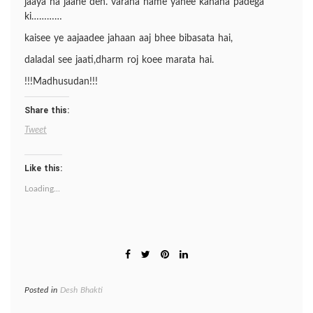
jaaya na jaane den. varana hame yahee kahana padega
ki…………
kaisee ye aajaadee jahaan aaj bhee bibasata hai,
daladal see jaati,dharm roj koee marata hai.
!!!Madhusudan!!!
Share this:
Tweet
Like this:
Loading...
Posted in
Desh Bhakti