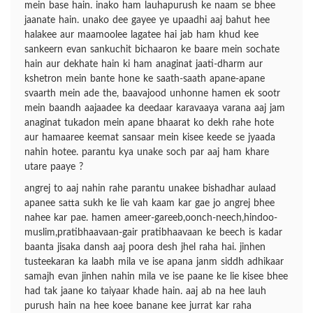
mein base hain. inako ham lauhapurush ke naam se bhee
jaanate hain. unako dee gayee ye upaadhi aaj bahut hee
halakee aur maamoolee lagatee hai jab ham khud kee
sankeern evan sankuchit bichaaron ke baare mein sochate
hain aur dekhate hain ki ham anaginat jaati-dharm aur
kshetron mein bante hone ke saath-saath apane-apane
svaarth mein ade the, baavajood unhonne hamen ek sootr
mein baandh aajaadee ka deedaar karavaaya varana aaj jam
anaginat tukadon mein apane bhaarat ko dekh rahe hote
aur hamaaree keemat sansaar mein kisee keede se jyaada
nahin hotee. parantu kya unake soch par aaj ham khare
utare paaye ?
angrej to aaj nahin rahe parantu unakee bishadhar aulaad
apanee satta sukh ke lie vah kaam kar gae jo angrej bhee
nahee kar pae. hamen ameer-gareeb,oonch-neech,hindoo-
muslim,pratibhaavaan-gair pratibhaavaan ke beech is kadar
baanta jisaka dansh aaj poora desh jhel raha hai. jinhen
tusteekaran ka laabh mila ve ise apana janm siddh adhikaar
samajh evan jinhen nahin mila ve ise paane ke lie kisee bhee
had tak jaane ko taiyaar khade hain. aaj ab na hee lauh
purush hain na hee koee banane kee jurrat kar raha