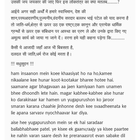
उसकी जय जयकार की जाए फिर इस लोकतंत्र का क्या मतलब………?
आईये अगर सही अर्थों में हमारे स्वाभिमान, देश की
शान,परमआदरणीय,पूज्यनीय,वंदनीय सरदार बल्लभ भाई पटेल को याद करना है
तो जाति-धर्म,क्षेत्र से ऊपर उठ एक राष्ट्र,एक कानून और प्रत्येक धार्मिक
ग्रन्थों से ऊपर एक संबिधान पर आस्था का प्रण ले और उनके द्वारा किए गए
अमूल्य कार्य को जाया ना जाने दें। वरना हमे यही कहना पड़ेगा कि…………
कैसी ये आजादी जहाँ आज भी बिबसता है,
दलदल सी जाति,धर्म रोज कोई मरता है।
!!! मधुसूदन !!!
ham insaanon mein koee khaasiyat ho na ho,kamee
nikaalane kee hunar koot-kootakar bharee hotee hai.
saamane agar bhagavaan aa jaen kamiyaan ham unamen
bhee dhoondh lete hain. magar kabhee-kabhee aise hunar
ko darakinaar kar hamen un yugapurushon ko jaroor
smaran karana chaahie jinhonne desh kee svaadheenata ke
lie apana sarvasv nyochhaavar kar diya.
aise hee yugapurushon mein se ek hai saradaar
ballabhabhaee patel. ye kisee ek gaanv,raajy ya kisee paartee
ke nahin varan saare desh ke preranaasrot evan sabake dil