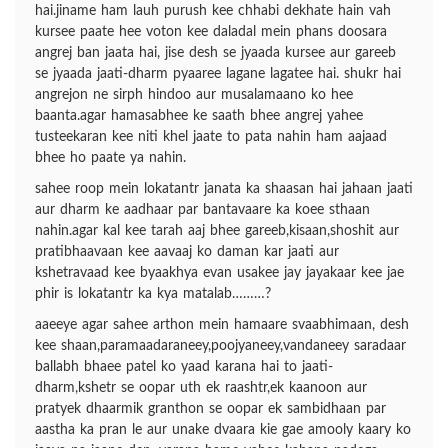
hai.jiname ham lauh purush kee chhabi dekhate hain vah
kursee paate hee voton kee daladal mein phans doosara
angrej ban jaata hai, jise desh se jyaada kursee aur gareeb
se jyaada jaati-dharm pyaaree lagane lagatee hai. shukr hai
angrejon ne sirph hindoo aur musalamaano ko hee
baanta.agar hamasabhee ke saath bhee angrej yahee
tusteekaran kee niti khel jaate to pata nahin ham aajaad
bhee ho paate ya nahin.
sahee roop mein lokatantr janata ka shaasan hai jahaan jaati
aur dharm ke aadhaar par bantavaare ka koee sthaan
nahin.agar kal kee tarah aaj bhee gareeb,kisaan,shoshit aur
pratibhaavaan kee aavaaj ko daman kar jaati aur
kshetravaad kee byaakhya evan usakee jay jayakaar kee jae
phir is lokatantr ka kya matalab………?
aaeeye agar sahee arthon mein hamaare svaabhimaan, desh
kee shaan,paramaadaraneey,poojyaneey,vandaneey saradaar
ballabh bhaee patel ko yaad karana hai to jaati-
dharm,kshetr se oopar uth ek raashtr,ek kaanoon aur
pratyek dhaarmik granthon se oopar ek sambidhaan par
aastha ka pran le aur unake dvaara kie gae amooly kaary ko