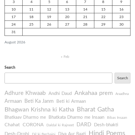
3
4
5
6
7
8
9
10
11
12
13
14
15
16
17
18
19
20
21
22
23
24
25
26
27
28
29
30
31
August 2026
« Feb
Search
Search
Ankahaa prem
Adhure Khwaab
Andhi Daud
Araadhna
Armaan
Beti Ka Janm
Beti ki Armaan
Bharat Gatha
Bhagwan Krishna ki Katha
Bhatkata Dharmo me Insaan
Bhatkaav Dharmo me
Bibas Insaan
DARD
Chahat
CORONA
Desh-bhakti
Daldal ki Rajneet
Hindi Poems
Desh-Drohi
Diya Aur Baati
Dil ki Bechaini