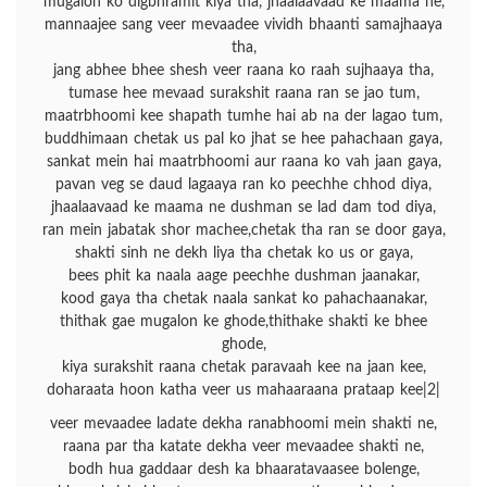
mugalon ko digbhramit kiya tha, jhaalaavaad ke maama ne,
mannaajee sang veer mevaadee vividh bhaanti samajhaaya
tha,
jang abhee bhee shesh veer raana ko raah sujhaaya tha,
tumase hee mevaad surakshit raana ran se jao tum,
maatrbhoomi kee shapath tumhe hai ab na der lagao tum,
buddhimaan chetak us pal ko jhat se hee pahachaan gaya,
sankat mein hai maatrbhoomi aur raana ko vah jaan gaya,
pavan veg se daud lagaaya ran ko peechhe chhod diya,
jhaalaavaad ke maama ne dushman se lad dam tod diya,
ran mein jabatak shor machee,chetak tha ran se door gaya,
shakti sinh ne dekh liya tha chetak ko us or gaya,
bees phit ka naala aage peechhe dushman jaanakar,
kood gaya tha chetak naala sankat ko pahachaanakar,
thithak gae mugalon ke ghode,thithake shakti ke bhee
ghode,
kiya surakshit raana chetak paravaah kee na jaan kee,
doharaata hoon katha veer us mahaaraana prataap kee|2|
veer mevaadee ladate dekha ranabhoomi mein shakti ne,
raana par tha katate dekha veer mevaadee shakti ne,
bodh hua gaddaar desh ka bhaaratavaasee bolenge,