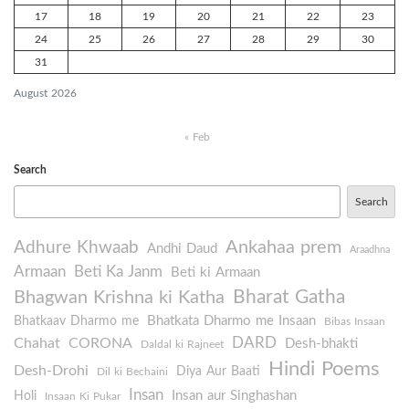
17
18
19
20
21
22
23
24
25
26
27
28
29
30
31
August 2026
« Feb
Search
Search
Ankahaa prem
Adhure Khwaab
Andhi Daud
Araadhna
Armaan
Beti Ka Janm
Beti ki Armaan
Bharat Gatha
Bhagwan Krishna ki Katha
Bhatkata Dharmo me Insaan
Bhatkaav Dharmo me
Bibas Insaan
DARD
Chahat
CORONA
Desh-bhakti
Daldal ki Rajneet
Hindi Poems
Desh-Drohi
Diya Aur Baati
Dil ki Bechaini
Insan
Insan aur Singhashan
Holi
Insaan Ki Pukar