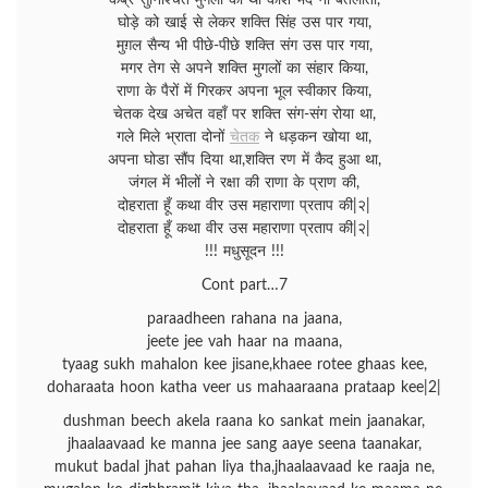
कब्र सुनिश्चित मुगलों की थी काश भेद ना बतलाता,
घोड़े को खाई से लेकर शक्ति सिंह उस पार गया,
मुग़ल सैन्य भी पीछे-पीछे शक्ति संग उस पार गया,
मगर तेग से अपने शक्ति मुगलों का संहार किया,
राणा के पैरों में गिरकर अपना भूल स्वीकार किया,
चेतक देख अचेत वहाँ पर शक्ति संग-संग रोया था,
गले मिले भ्राता दोनों
चेतक
ने धड़कन खोया था,
अपना घोडा सौंप दिया था,शक्ति रण में कैद हुआ था,
जंगल में भीलों ने रक्षा की राणा के प्राण की,
दोहराता हूँ कथा वीर उस महाराणा प्रताप की|२|
दोहराता हूँ कथा वीर उस महाराणा प्रताप की|२|
!!! मधुसूदन !!!
Cont part…7
paraadheen rahana na jaana,
jeete jee vah haar na maana,
tyaag sukh mahalon kee jisane,khaee rotee ghaas kee,
doharaata hoon katha veer us mahaaraana prataap kee|2|
dushman beech akela raana ko sankat mein jaanakar,
jhaalaavaad ke manna jee sang aaye seena taanakar,
mukut badal jhat pahan liya tha,jhaalaavaad ke raaja ne,