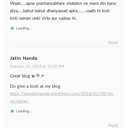
Waah…..apne prashansabhare shabdon ne mera din bana
diya…..bahut bahut dhanyawad apka……..saath hi koti
koti naman unki virta aur saahas ki.
Loading...
Reply
Jatin Nanda
February 23, 2018 at 12:20 PM
Great blog 💫🎊📌
Do give a look at my blog
https://iamjatinnanda.wordpress.com/2018/02/08/im-
no-game/
Loading...
Reply