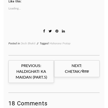
Like this:
Loading...
Posted in
Desh Bhakti
Tagged
Maharana Pratap
Post
PREVIOUS:
NEXT:
navigation
HALDIGHATI KA
CHETAK/चेतक
MAIDAN (PART.5)
18 Comments