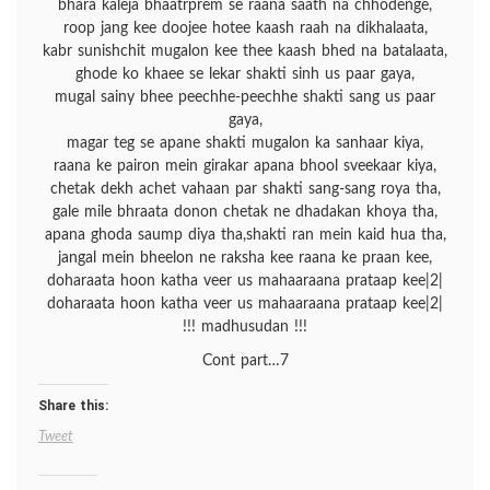
bhara kaleja bhaatrprem se raana saath na chhodenge,
roop jang kee doojee hotee kaash raah na dikhalaata,
kabr sunishchit mugalon kee thee kaash bhed na batalaata,
ghode ko khaee se lekar shakti sinh us paar gaya,
mugal sainy bhee peechhe-peechhe shakti sang us paar
gaya,
magar teg se apane shakti mugalon ka sanhaar kiya,
raana ke pairon mein girakar apana bhool sveekaar kiya,
chetak dekh achet vahaan par shakti sang-sang roya tha,
gale mile bhraata donon chetak ne dhadakan khoya tha,
apana ghoda saump diya tha,shakti ran mein kaid hua tha,
jangal mein bheelon ne raksha kee raana ke praan kee,
doharaata hoon katha veer us mahaaraana prataap kee|2|
doharaata hoon katha veer us mahaaraana prataap kee|2|
!!! madhusudan !!!
Cont part…7
Share this:
Tweet