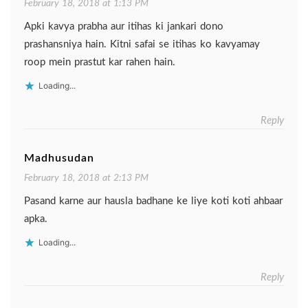
February 18, 2018 at 1:13 PM
Apki kavya prabha aur itihas ki jankari dono
prashansniya hain. Kitni safai se itihas ko kavyamay
roop mein prastut kar rahen hain.
Loading...
Reply
Madhusudan
February 18, 2018 at 2:13 PM
Pasand karne aur hausla badhane ke liye koti koti ahbaar
apka.
Loading...
Reply