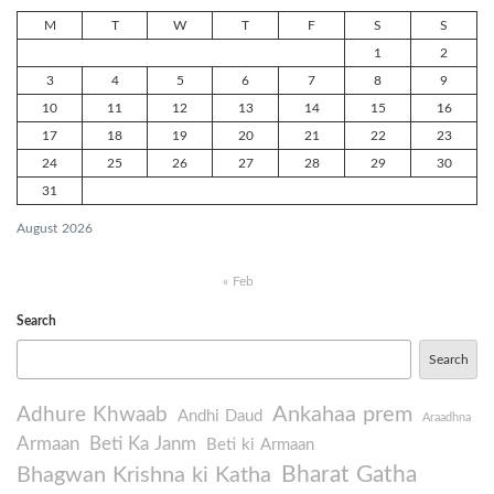
M
T
W
T
F
S
S
1
2
3
4
5
6
7
8
9
10
11
12
13
14
15
16
17
18
19
20
21
22
23
24
25
26
27
28
29
30
31
August 2026
« Feb
Search
Search
Ankahaa prem
Adhure Khwaab
Andhi Daud
Araadhna
Armaan
Beti Ka Janm
Beti ki Armaan
Bharat Gatha
Bhagwan Krishna ki Katha