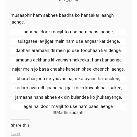
musaaphir ham sabhee baadha ko hansakar laangh
jaenge,
agar hai door manjil to use ham paas laenge,
sulagatee lav jigar mein ham use angaar kar denge,
daphan aramaan dil mein jo use toophaan kar denge,
jamaana dekhana khvaahish-hakeekat ham banaenge,
najar mein jo basa chaahe kaheen bhee kheench laenge,
bhara hai josh se yauvan najar ko pyaas hai usakee,
kadam avarodh jaane na jigar mein khvaab hai jisakee,
jamaana hans abhee ek din bulandee ko jhukaayenge,
agar hai door manjil to use ham paas laenge.
!!!Madhusudan!!!
Share this:
Tweet