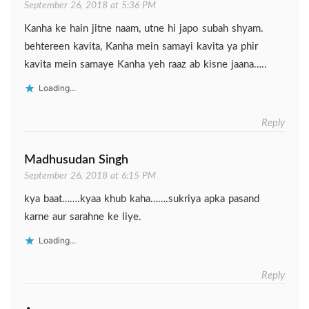
September 26, 2018 at 5:36 PM
Kanha ke hain jitne naam, utne hi japo subah shyam.
behtereen kavita, Kanha mein samayi kavita ya phir
kavita mein samaye Kanha yeh raaz ab kisne jaana…..
Loading...
Reply
Madhusudan Singh
September 26, 2018 at 6:15 PM
kya baat…….kyaa khub kaha…….sukriya apka pasand
karne aur sarahne ke liye.
Loading...
Reply