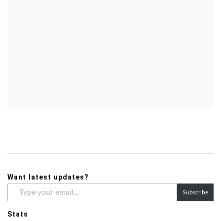
Want latest updates?
Type
Subscribe
your
email…
Stats