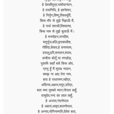
हे देवकीपुत्र,यशोदानंदन,
हे दयानिधि, हे ज्ञानेश्वर,
हे निर्गुण,विष्णु,विश्वमूर्ति,
किस तौर से तुझे रिझाऊँ मैं,
हे पार्थ सारथी,विश्वात्मा,
किस नाम से तुझे बुलाऊँ मैं।
हे मनमोहन,जगदीश,
चतुर्भुज,बलि,द्वारकाधीश,
गोविंदा,केशव,हे घनश्याम,
दयालु,हरि,सनातन,श्याम,
कन्हैया बोलूँ या रणछोड़,
पुकारूँ कहाँ बसे किस ओर,
प्रभु हूँ मैं मूरख नादान,
समझ ना आए तेरा नाम,
बता हे राधारमण,महेंद्र,
अदित्या,अक्षरा,मयूर,उपेंद्र,
बता क्या तुमको मदन,गोपाल कहूँ,
वासुदेव,नन्द का लाल कहूँ,
हे अजया,नंदगोपाल
हे अक्षरा,अमृत,बालगोपाल,
हे अनया,योगिनाम्पति,देवेश बता,