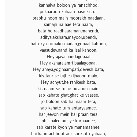
kanhaiya boloon ya ranachhod,
pukaaroon kahaan base kis or,
prabhu hoon main moorakh naadaan,
samajh na aae tera naam,
bata he raadhaaraman,mahendr,
aditya,akshara,mayoor,upendr,
bata kya tumako madan,gopaal kahoon,
vaasudev,nand ka laal kahoon,
Hey ajaya,nandagopaal
Hey akshara,amrt,baalagopaal,
Hey anaya,yoginaampati,devesh bata,
kis taur se tujhe rijhaoon main,
Hey achyut,he rshikesh bata,
kis naam se tujhe bulaoon main.
sab kahate ghat,ghat ke vaasee,
jo boloon sab hai naam tera,
sab kahate tum antaryaamee,
har jeevon mein hai praan tera,
phir balee aur ye kurbaanee,
sab karate kyon ye manamaanee,
hai kaun achhoot aur shreshth yahaan,