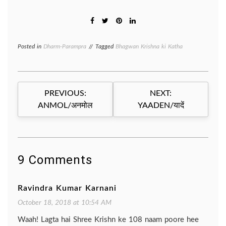
Posted in
Dharm-Parampra
Tagged
Bhagwan Krishna ki Katha
Post
PREVIOUS:
NEXT:
navigation
ANMOL/अनमोल
YAADEN/यादें
9 Comments
Ravindra Kumar Karnani
October 18, 2018 at 10:54 AM
Waah! Lagta hai Shree Krishn ke 108 naam poore hee