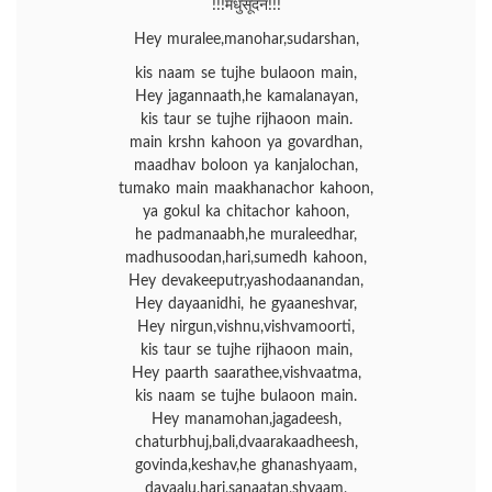
!!!मधुसूदन!!!
Hey muralee,manohar,sudarshan,
kis naam se tujhe bulaoon main,
Hey jagannaath,he kamalanayan,
kis taur se tujhe rijhaoon main.
main krshn kahoon ya govardhan,
maadhav boloon ya kanjalochan,
tumako main maakhanachor kahoon,
ya gokul ka chitachor kahoon,
he padmanaabh,he muraleedhar,
madhusoodan,hari,sumedh kahoon,
Hey devakeeputr,yashodaanandan,
Hey dayaanidhi, he gyaaneshvar,
Hey nirgun,vishnu,vishvamoorti,
kis taur se tujhe rijhaoon main,
Hey paarth saarathee,vishvaatma,
kis naam se tujhe bulaoon main.
Hey manamohan,jagadeesh,
chaturbhuj,bali,dvaarakaadheesh,
govinda,keshav,he ghanashyaam,
dayaalu,hari,sanaatan,shyaam,