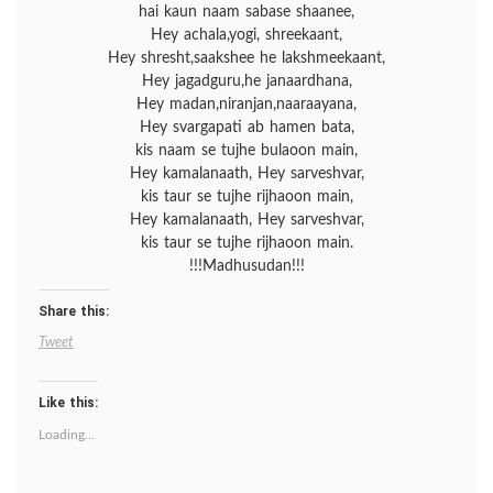
hai kaun naam sabase shaanee,
Hey achala,yogi, shreekaant,
Hey shresht,saakshee he lakshmeekaant,
Hey jagadguru,he janaardhana,
Hey madan,niranjan,naaraayana,
Hey svargapati ab hamen bata,
kis naam se tujhe bulaoon main,
Hey kamalanaath, Hey sarveshvar,
kis taur se tujhe rijhaoon main,
Hey kamalanaath, Hey sarveshvar,
kis taur se tujhe rijhaoon main.
!!!Madhusudan!!!
Share this:
Tweet
Like this:
Loading...