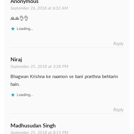
Anonymous
September 26, 2018 at 6:32 AM
🙏🙏👌👌
Loading...
Reply
Niraj
September 25, 2018 at 3:28 PM
Bhagwan Krishna ke naamon se bani prarthna behtarin
hain.
Loading...
Reply
Madhusudan Singh
September 25, 2018 at 8:15 PM