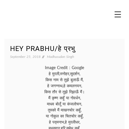
Skip
to
content
MADHUREO
Madhusudan Singh Poems
HEY PRABHU/हे प्रभु
September 25, 2018
Madhusudan Singh
Image Credit : Google
हे मुरली,मनोहर,सुदर्शन,
किस नाम से तुझे बुलाऊँ मैं,
हे जगन्नाथ,हे कमलनयन,
किस तौर से तुझे रिझाऊँ मैं।
मैं कृष्ण कहूँ या गोवर्धन,
माधव बोलूँ या कंजलोचन,
तुमको मैं माखनचोर कहूँ,
या गोकुल का चितचोर कहूँ,
हे पद्मनाभ,हे मुरलीधर,
मधुसूदन,हरि,सुमेध कहूँ,