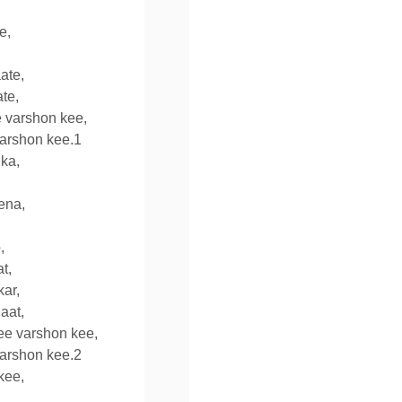
e,
ate,
te,
 varshon kee,
arshon kee.1
 ka,
ena,
,
t,
kar,
aat,
e varshon kee,
arshon kee.2
kee,