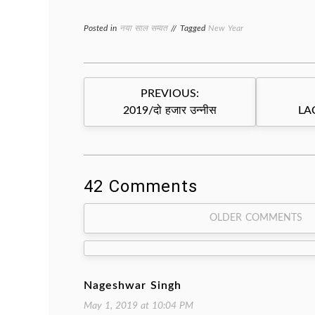
Posted in
नया साल सम्वत
Tagged
New Year
Post
PREVIOUS:
navigation
2019/दो हजार उन्नीस
LA
42 Comments
Comment
OLDER COMMENTS
navigation
Nageshwar Singh
May 1, 2019 at 10:04 PM