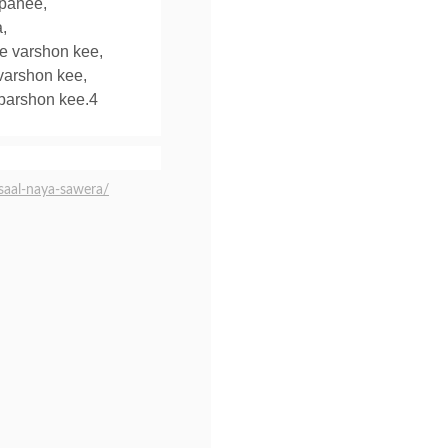
panee,
,
e varshon kee,
varshon kee,
barshon kee.4
aal-naya-sawera/