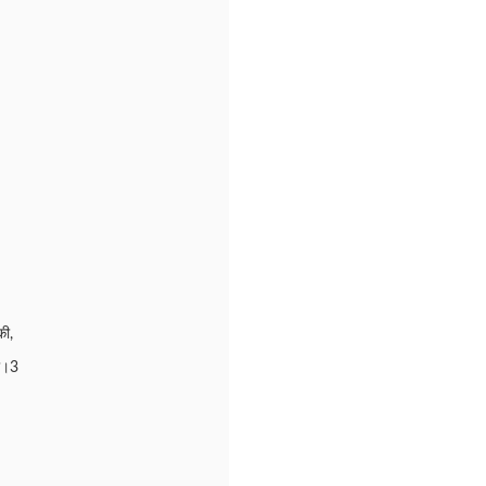
की,
ी।3