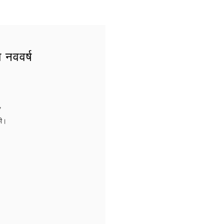
नववर्ष
,
की।