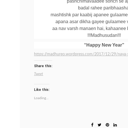
pashchimavaadee sonch se a
badal rahee paribhaasha
mashtishk par kaabij apanee gulaame
apana asar dikha gayee gulaamee 
aa nav varsh manaen hai, kahaanee 
!!!Madhusudan!!!
“Happy New Year”
https://madhureo.wordpress.com/2017/12/29/naya-s
Share this:
Tweet
Like this:
Loading...