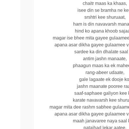
chaitr maas ka khaas,
isee din se bramha ne ke
srshtri kee shuruaat,
ham is din navavarsh mana
hind ko apana khoob sajaa
magar ise bhee mita gayee gulaamee
apana asar dikha gayee gulaamee v
sardee ka din dhalate saal
antim jashn manaate,
phaagun maas ka ek mahe
rang-abeer udaate,
gale lagaate ek dooje ko
jashn maanate pooree raa
saaf-saphaee galiyon kee 
karate navavarsh kee shuru
magar mita dee rashm sabhee gulaame
apana asar dikha gayee gulaamee v
maah janavaree naya saal 
patajhad lekar aatee,