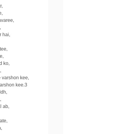
r,
e,
avaree,
,
 hai,
tee,
e,
d ko,
,
 varshon kee,
arshon kee.3
dh,
,
 ab,
ate,
,