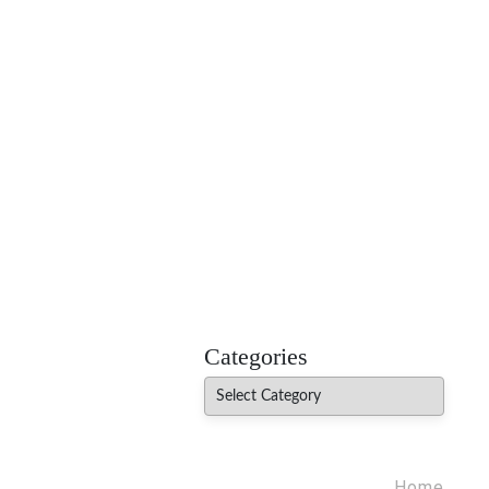
MADHUREO
Madhusudan Singh Poems
Categories
Categories
Home