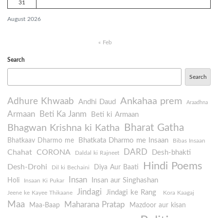
31
August 2026
« Feb
Search
Search
Ankahaa prem
Adhure Khwaab
Andhi Daud
Araadhna
Armaan
Beti Ka Janm
Beti ki Armaan
Bharat Gatha
Bhagwan Krishna ki Katha
Bhatkata Dharmo me Insaan
Bhatkaav Dharmo me
Bibas Insaan
DARD
Chahat
CORONA
Desh-bhakti
Daldal ki Rajneet
Hindi Poems
Desh-Drohi
Diya Aur Baati
Dil ki Bechaini
Insan
Insan aur Singhashan
Holi
Insaan Ki Pukar
Jindagi
Jindagi ke Rang
Jeene ke Kayee Thikaane
Kora Kaagaj
Maa
Maharana Pratap
Maa-Baap
Mazdoor aur kisan