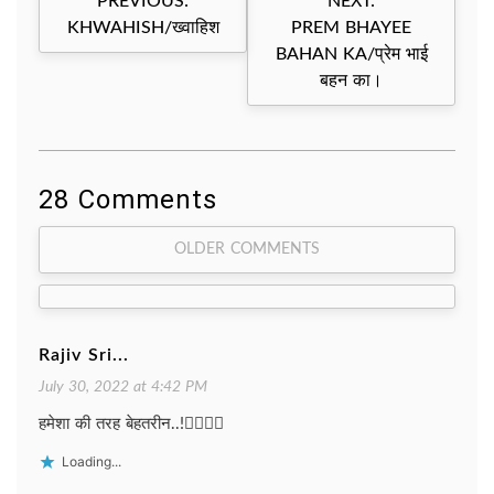
PREVIOUS:
NEXT:
navigation
KHWAHISH/ख्वाहिश
PREM BHAYEE
BAHAN KA/प्रेम भाई
बहन का।
28 Comments
Comment
OLDER COMMENTS
navigation
Rajiv Sri...
July 30, 2022 at 4:42 PM
हमेशा की तरह बेहतरीन..!👌🏻🙏🏻
Loading...