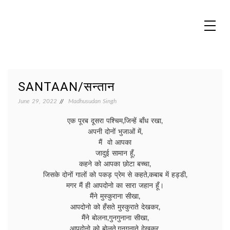
Skip
to
content
MADHUREO
Madhusudan Singh Poems
SANTAAN/सन्तान
June 29, 2022
Madhusudan Singh
एक पूरब दूसरा पश्चिम,जिन्हें बाँध रखा,
अपनी दोनों भुजाओं में,
मैं वो आपका
जादुई सामान हूँ,
कहने को आपका छोटा बच्चा,
जिसके दोनों गालों को पकड़ प्रेम से कहते,कबाब में हड्डी,
मगर मैं ही आपदोनो का सारा जहान हूँ।
मैंने मुस्कुराना सीखा,
आपदोनो को हँसते मुस्कुराते देखकर,
मैंने बोलना,गुनगुनाना सीखा,
आपदोनो को बोलते,गुनगुनाते देखकर,