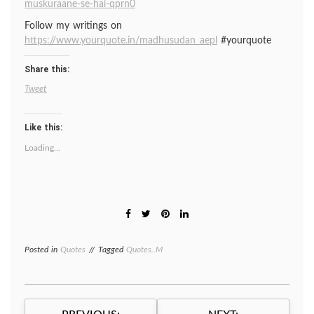
muskuraane-se-hai-qprn0
Follow my writings on
https://www.yourquote.in/madhusudan_aepl
#yourquote
Share this:
Tweet
Like this:
Loading...
Posted in
Quotes
Tagged
Quotes..M
Post