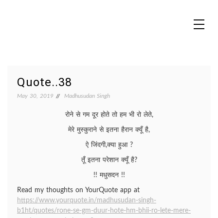
Skip
to
content
MADHUREO
Madhusudan Singh Poems
Quote..38
May 30, 2019
Madhusudan Singh
रोने से गम दूर होते तो हम भी रो लेते,
मेरे मुस्कुराने से इतना हैरान क्यूँ है,
ऐ जिंदगी,क्या हुआ ?
तूँ इतना परेशान क्यूँ है?
!! मधुसदन !!
Read my thoughts on YourQuote app at
https://www.yourquote.in/madhusudan-singh-
b1ht/quotes/rone-se-gm-duur-hote-hm-bhii-ro-lete-mere-