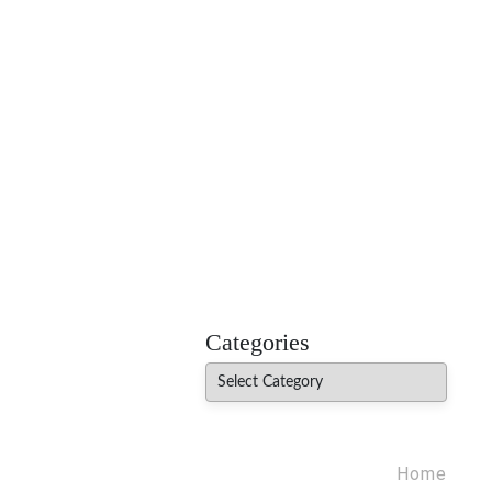
MADHUREO
Madhusudan Singh Poems
Categories
Categories
Home