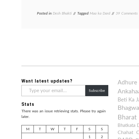
Posted in
Desh Bhakti
Tagged
Maa ka Dard
39 Comments
B
Want latest updates?
Adhure
Type
Ankaha
Subscribe
your
email…
Beti Ka 
Stats
Bhagwan
There was an issue retrieving stats. Please try again
Bharat
later.
Bhatkata 
M
T
W
T
F
S
S
Chahat
1
2