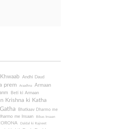
on
Maa
harti
 Khwaab
Andhi Daud
a prem
Armaan
Araadhna
Janm
Beti ki Armaan
 Krishna ki Katha
 Gatha
Bhatkaav Dharmo me
Dharmo me Insaan
Bibas Insaan
CORONA
Daldal ki Rajneet