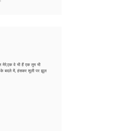
on
s
NAARI
HUN
MAIN/
नारी
हूँ
मैं
न मेरे,एक वे भी हैं एक तुम भी
के बदले में, हंसकर शूली पर झूल