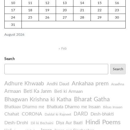
10
11
12
13
14
15
16
17
18
19
20
21
22
23
24
25
26
27
28
29
30
31
August 2026
« Feb
Search
Search
Ankahaa prem
Adhure Khwaab
Andhi Daud
Araadhna
Armaan
Beti Ka Janm
Beti ki Armaan
Bharat Gatha
Bhagwan Krishna ki Katha
Bhatkata Dharmo me Insaan
Bhatkaav Dharmo me
Bibas Insaan
DARD
Chahat
CORONA
Desh-bhakti
Daldal ki Rajneet
Hindi Poems
Desh-Drohi
Diya Aur Baati
Dil ki Bechaini