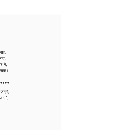
बात,
लात,
नर ने,
 तलाक।
ा••••
ाएंगे,
ाएंगे,