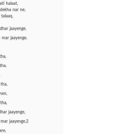
ti halaat,
dekha nar ne,
 talaaq.
dhar jaayenge,
mar jaayenge.
tha,
tha,
,
tha,
men,
tha,
har jaayenge,
mar jaayenge.2
re,