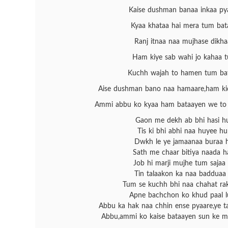
Kaise dushman banaa inkaa py
Kyaa khataa hai mera tum bat
Ranj itnaa naa mujhase dikha
Ham kiye sab wahi jo kahaa 
Kuchh wajah to hamen tum ba
Aise dushman bano naa hamaare,ham kid
Ammi abbu ko kyaa ham bataayen we to 
Gaon me dekh ab bhi hasi h
Tis ki bhi abhi naa huyee hu
Dwkh le ye jamaanaa buraa h
Sath me chaar bitiya naada ha
Job hi marji mujhe tum sajaa 
Tin talaakon ka naa badduaa
Tum se kuchh bhi naa chahat rak
Apne bachchon ko khud paal lu
Abbu ka hak naa chhin ense pyaare,ye t
Abbu,ammi ko kaise bataayen sun ke m