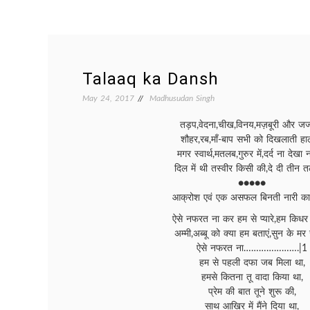
Talaaq ka Dansh
May 24, 2017
Madhusudan Singh
तड़प,वेदना,चीख,विनय,मज़बूरी और जज्
शौहर,रब,माँ-बाप सभी को दिखलाती हा
मगर स्वार्थ,मतलब,गुरुर में,दर्द ना देखा 
दिल में थी तस्वीर किसी की,दे दी तीन
●●●●●
आक्रोश एवं एक असफल बिनती नारी क
ऐसे नफरत ना कर हम से प्यारे,हम किधर ज
अम्मी,अब्बू को क्या हम बताएं,सुन के मर ज
ऐसे नफरत ना………………….|1
हम से पहली दफा जब मिला था,
हमसे कितना तू वादा किया था,
प्रेम की बात तूने शुरू की,
साथ आखिर में मैंने दिया था,