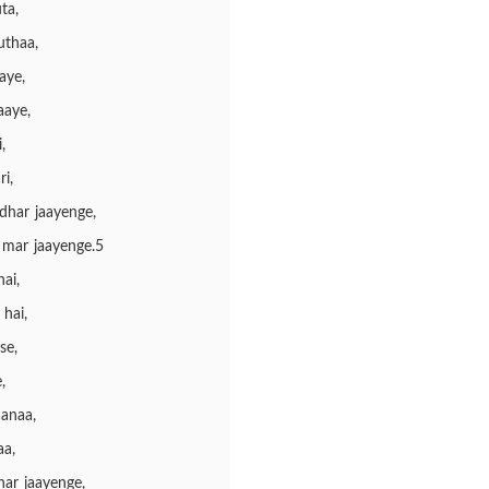
ta,
uthaa,
aye,
aye,
,
i,
dhar jaayenge,
mar jaayenge.5
ai,
hai,
se,
,
anaa,
aa,
har jaayenge,