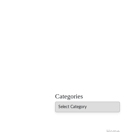
MADHUREO
Madhusudan Singh Poems
Categories
Categories
Home