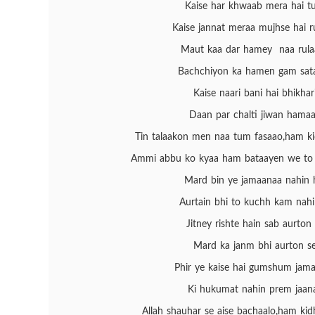
Kaise har khwaab mera hai tu
Kaise jannat meraa mujhse hai r
Maut kaa dar hamey naa rula
Bachchiyon ka hamen gam sata
Kaise naari bani hai bhikhari
Daan par chalti jiwan hamaar
Tin talaakon men naa tum fasaao,ham ki
Ammi abbu ko kyaa ham bataayen we to 
Mard bin ye jamaanaa nahin h
Aurtain bhi to kuchh kam nahi 
Jitney rishte hain sab aurton 
Mard ka janm bhi aurton se
Phir ye kaise hai gumshum jama
Ki hukumat nahin prem jaan
Allah shauhar se aise bachaalo,ham kid