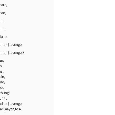
aare,
aao,
ao,
tum,
taao,
har jaayenge,
mar jaayenge.3
un,
n,
ai,
in,
do,
 do
hungi,
ngi,
adap jaayenge,
ar jaayenge.4