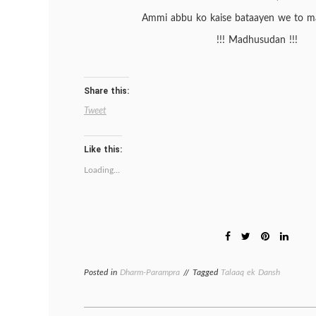
Ammi abbu ko kaise bataayen we to ma
!!! Madhusudan !!!
Share this:
Tweet
Like this:
Loading...
Posted in
Dharm-Parampra
Tagged
Talaaq ek Dansh