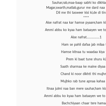
Sauhar,rab,maa-baap sabhi ko dikhlaa
Magar,swarth,matlab,gurur me dard naa 
Dil me thi tasweer kisi ki,de di tin
****
Aise nafrat naa kar hamse pyaare,ham ki
Ammi abbu ko kyaa ham bataayen we to 
Aise nafrat……………1
Ham se pahli dafaa jab milaa 
Hamse kitnaa tu waadaa kiya 
Prem ki baat tune shuru ki
Saath sharmaa ke maine diyaa 
Chand ki noor dikhti thi mujh
Mujhko rab tune apnaa kahaa 
Itnaa julmi naa ban mere sauhar,ham kid
Ammi abbu ko kyaa ham bataayen we to 
Bachchiyaan chaar tere hamaa