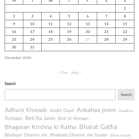
M
T
W
T
F
S
S
1
2
3
4
5
6
7
8
9
10
11
12
13
14
15
16
17
18
19
20
21
22
23
24
25
26
27
28
29
30
31
December 2024
« Oct
Aug »
Search
Search
Ankahaa prem
Adhure Khwaab
Andhi Daud
Araadhna
Armaan
Beti Ka Janm
Beti ki Armaan
Bharat Gatha
Bhagwan Krishna ki Katha
Bhatkata Dharmo me Insaan
Bhatkaav Dharmo me
Bibas Insaan