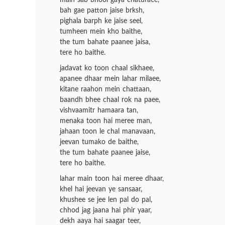
main sab bhool gaya chaturaee,
bah gae patton jaise brksh,
pighala barph ke jaise seel,
tumheen mein kho baithe,
the tum bahate paanee jaisa,
tere ho baithe.
jadavat ko toon chaal sikhaee,
apanee dhaar mein lahar milaee,
kitane raahon mein chattaan,
baandh bhee chaal rok na paee,
vishvaamitr hamaara tan,
menaka toon hai meree man,
jahaan toon le chal manavaan,
jeevan tumako de baithe,
the tum bahate paanee jaise,
tere ho baithe.
lahar main toon hai meree dhaar,
khel hai jeevan ye sansaar,
khushee se jee len pal do pal,
chhod jag jaana hai phir yaar,
dekh aaya hai saagar teer,