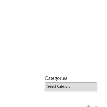
MADHUREO
Madhusudan Singh Poems
Categories
Categories
Home