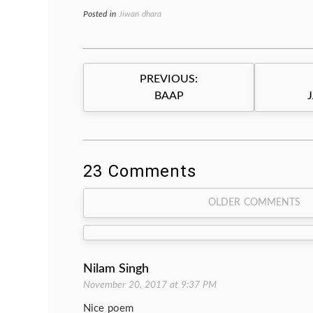
Posted in
Jiwan dhara
Post
PREVIOUS:
navigation
BAAP
J
23 Comments
Comment
OLDER COMMENTS
navigation
Nilam Singh
November 20, 2017 at 9:37 PM
Nice poem