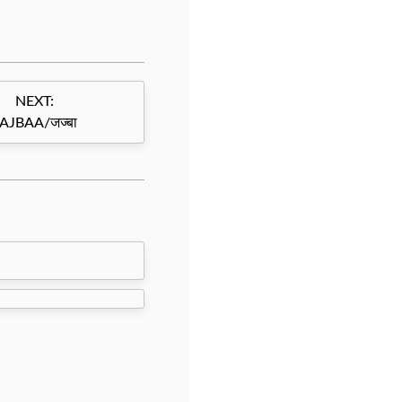
NEXT:
AJBAA/जज्बा