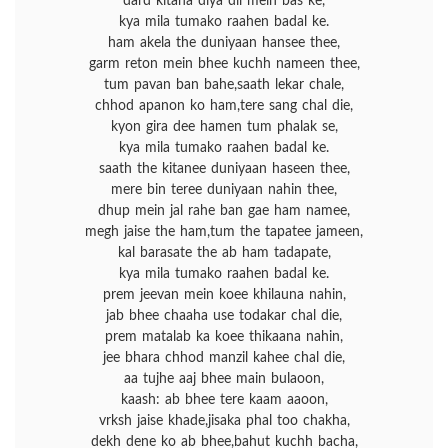
dard kitana diya dil mein bas ke,
kya mila tumako raahen badal ke.
ham akela the duniyaan hansee thee,
garm reton mein bhee kuchh nameen thee,
tum pavan ban bahe,saath lekar chale,
chhod apanon ko ham,tere sang chal die,
kyon gira dee hamen tum phalak se,
kya mila tumako raahen badal ke.
saath the kitanee duniyaan haseen thee,
mere bin teree duniyaan nahin thee,
dhup mein jal rahe ban gae ham namee,
megh jaise the ham,tum the tapatee jameen,
kal barasate the ab ham tadapate,
kya mila tumako raahen badal ke.
prem jeevan mein koee khilauna nahin,
jab bhee chaaha use todakar chal die,
prem matalab ka koee thikaana nahin,
jee bhara chhod manzil kahee chal die,
aa tujhe aaj bhee main bulaoon,
kaash: ab bhee tere kaam aaoon,
vrksh jaise khade,jisaka phal too chakha,
dekh dene ko ab bhee,bahut kuchh bacha,