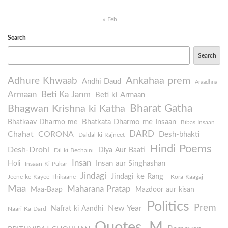
« Feb
Search
Search
Ankahaa prem
Adhure Khwaab
Andhi Daud
Araadhna
Armaan
Beti Ka Janm
Beti ki Armaan
Bharat Gatha
Bhagwan Krishna ki Katha
Bhatkata Dharmo me Insaan
Bhatkaav Dharmo me
Bibas Insaan
DARD
Chahat
CORONA
Desh-bhakti
Daldal ki Rajneet
Hindi Poems
Desh-Drohi
Diya Aur Baati
Dil ki Bechaini
Insan
Insan aur Singhashan
Holi
Insaan Ki Pukar
Jindagi
Jindagi ke Rang
Jeene ke Kayee Thikaane
Kora Kaagaj
Maa
Maharana Pratap
Maa-Baap
Mazdoor aur kisan
Politics
Prem
New Year
Nafrat ki Aandhi
Naari Ka Dard
Quotes..M