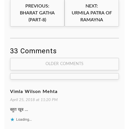
Post
PREVIOUS:
NEXT:
navigation
BHARAT GATHA
URMILA PATRA OF
(PART-8)
RAMAYNA
33 Comments
Comment
OLDER COMMENTS
navigation
Vimla Wilson Mehta
April 25, 2018 at 11:20 PM
बहुत खूब …
Loading...