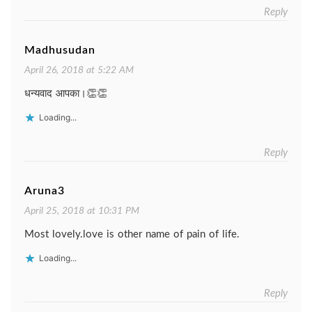
Reply
Madhusudan
April 26, 2018 at 5:22 AM
धन्यवाद आपका।👏👏
Loading...
Reply
Aruna3
April 25, 2018 at 10:31 PM
Most lovely.love is other name of pain of life.
Loading...
Reply