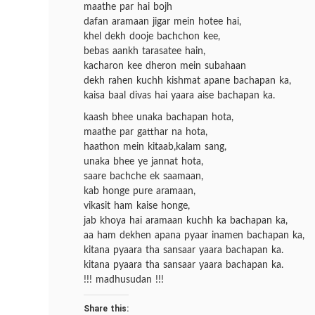
maathe par hai bojh
dafan aramaan jigar mein hotee hai,
khel dekh dooje bachchon kee,
bebas aankh tarasatee hain,
kacharon kee dheron mein subahaan
dekh rahen kuchh kishmat apane bachapan ka,
kaisa baal divas hai yaara aise bachapan ka.
kaash bhee unaka bachapan hota,
maathe par gatthar na hota,
haathon mein kitaab,kalam sang,
unaka bhee ye jannat hota,
saare bachche ek saamaan,
kab honge pure aramaan,
vikasit ham kaise honge,
jab khoya hai aramaan kuchh ka bachapan ka,
aa ham dekhen apana pyaar inamen bachapan ka,
kitana pyaara tha sansaar yaara bachapan ka.
kitana pyaara tha sansaar yaara bachapan ka.
!!! madhusudan !!!
Share this: