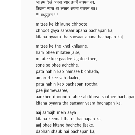
आ हम देखें अपना प्यार इनमें बचपन का,
कितना प्यारा था संसार अपना बचपन का।
!!! मधुसूदन !!!
mittee ke khilaune chhoote
chhoot gaya sansaar apana bachapan ka,
kitana pyaara tha sansaar apana bachapan ka|
mittee ke the khel khilaune,
ham bhee mitatee jaise,
mitatee kee gaadee lagatee thee,
sone se bhee achchhe,
pata nahin kab hamase bichhada,
amarud kee vah daalee,
pata nahin kab bachapan rootha,
pae jimmevaaree,
aankhen dhoondh rahee ab khoye saathee bachapan
kitana pyaara tha sansaar yaara bachapan ka.
aaj samajh mein aaya ,
kitana keemat tha us bachapan ka,
aaj bhee kitane bachche jisake,
daphan shauk hai bachapan ka,