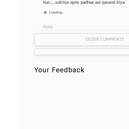
hun…..sukriya apne padhaa aur pasand kiya.
Loading...
Reply
Comment
OLDER COMMENTS
navigation
Your Feedback