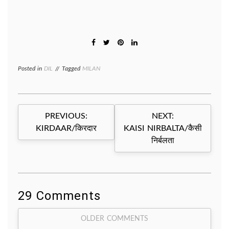
Posted in
DIL
Tagged
MILAN
Post
PREVIOUS:
NEXT:
navigation
KIRDAAR/किरदार
KAISI NIRBALTA/कैसी
निर्बलता
29 Comments
Comment
OLDER COMMENTS