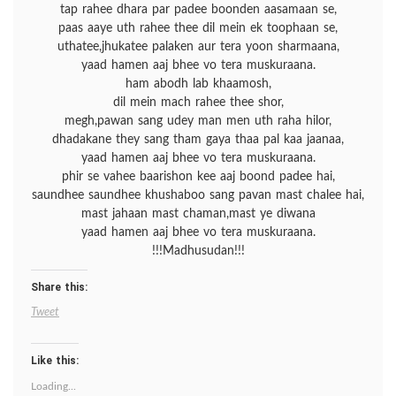
tap rahee dhara par padee boonden aasamaan se,
paas aaye uth rahee thee dil mein ek toophaan se,
uthatee,jhukatee palaken aur tera yoon sharmaana,
yaad hamen aaj bhee vo tera muskuraana.
ham abodh lab khaamosh,
dil mein mach rahee thee shor,
megh,pawan sang udey man men uth raha hilor,
dhadakane they sang tham gaya thaa pal kaa jaanaa,
yaad hamen aaj bhee vo tera muskuraana.
phir se vahee baarishon kee aaj boond padee hai,
saundhee saundhee khushaboo sang pavan mast chalee hai,
mast jahaan mast chaman,mast ye diwana
yaad hamen aaj bhee vo tera muskuraana.
!!!Madhusudan!!!
Share this:
Tweet
Like this:
Loading...