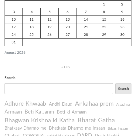
1
2
3
4
5
6
7
8
9
10
11
12
13
14
15
16
17
18
19
20
21
22
23
24
25
26
27
28
29
30
31
August 2026
« Feb
Search
Search
Ankahaa prem
Adhure Khwaab
Andhi Daud
Araadhna
Armaan
Beti Ka Janm
Beti ki Armaan
Bharat Gatha
Bhagwan Krishna ki Katha
Bhatkata Dharmo me Insaan
Bhatkaav Dharmo me
Bibas Insaan
DARD
Chahat
CORONA
Desh-bhakti