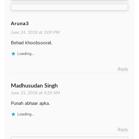
navigation
Aruna3
June 24, 2018 at 3:09 PM
Behad khoobsoorat.
Loading...
Reply
Madhusudan Singh
June 25, 2018 at 4:20 AM
Punah abhaar apka.
Loading...
Reply