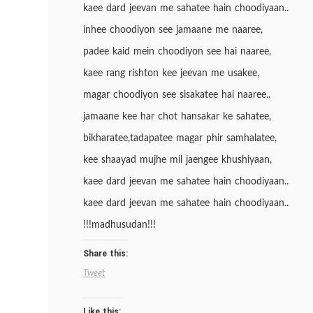
kaee dard jeevan me sahatee hain choodiyaan..
inhee choodiyon see jamaane me naaree,
padee kaid mein choodiyon see hai naaree,
kaee rang rishton kee jeevan me usakee,
magar choodiyon see sisakatee hai naaree..
jamaane kee har chot hansakar ke sahatee,
bikharatee,tadapatee magar phir samhalatee,
kee shaayad mujhe mil jaengee khushiyaan,
kaee dard jeevan me sahatee hain choodiyaan..
kaee dard jeevan me sahatee hain choodiyaan..
!!!madhusudan!!!
Share this:
Tweet
Like this: