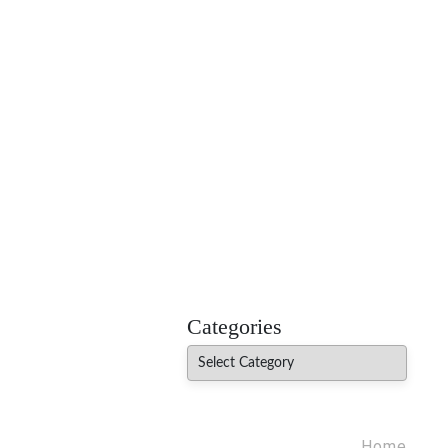
MADHUREO
Madhusudan Singh Poems
Categories
Categories
Home