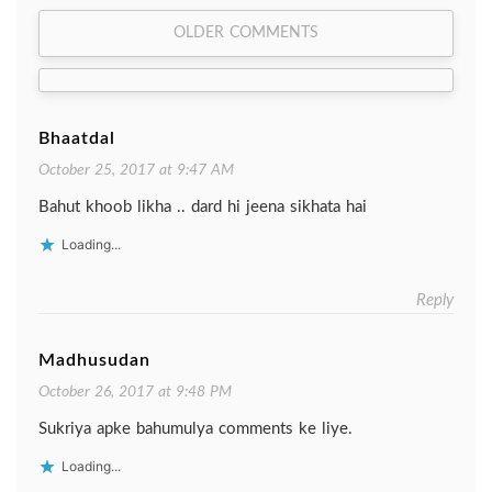
Comment
OLDER COMMENTS
navigation
Bhaatdal
October 25, 2017 at 9:47 AM
Bahut khoob likha .. dard hi jeena sikhata hai
Loading...
Reply
Madhusudan
October 26, 2017 at 9:48 PM
Sukriya apke bahumulya comments ke liye.
Loading...