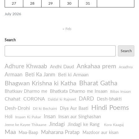
27
28
29
30
31
July 2026
« Feb
Search
Search
Ankahaa prem
Adhure Khwaab
Andhi Daud
Araadhna
Armaan
Beti Ka Janm
Beti ki Armaan
Bharat Gatha
Bhagwan Krishna ki Katha
Bhatkata Dharmo me Insaan
Bhatkaav Dharmo me
Bibas Insaan
DARD
Chahat
CORONA
Desh-bhakti
Daldal ki Rajneet
Hindi Poems
Desh-Drohi
Diya Aur Baati
Dil ki Bechaini
Insan
Insan aur Singhashan
Holi
Insaan Ki Pukar
Jindagi
Jindagi ke Rang
Jeene ke Kayee Thikaane
Kora Kaagaj
Maa
Maharana Pratap
Maa-Baap
Mazdoor aur kisan