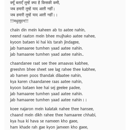
क्यूँ बताएँ तुम्हें क्या है किसकी कमी,
जब हमारी तुम्हें याद आती नहीं।
जब हमारी तुम्हें याद आती नहीं।।
!!!मधुसूदन!!!
chain din mein kaheen ab to aatee nahin,
neend raaton mein bhee mujhako aatee nahee,
kyoon bataen ki hai kis tarah jindagee,
jab hamaaree tumhen yaad aatee nahin.
jab hamaaree tumhen yaad aatee nahin..
chaandanee raat see thee amaavas kabhee,
greeshm bhee sheet see lag rahee thee kabhee,
ab hamen poos thandak dilaatee nahin,
kya karen chaandanee raas aatee nahin,
kyoon bataen kee hai sej geelee padee,
jab hamaaree tumhen yaad aatee nahin.
jab hamaaree tumhen yaad aatee nahin।।
koee najaron mein kalatak nahee thee hansee,
chaand mein dikh rahee thee hamaaree chhabi,
kya hua ki hava se nameen kho gaee,
ham khade rah gae kyon jameen kho gaee,