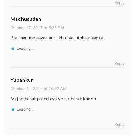
Reply
Madhusudan
October 17, 2017 at 5:23 PM
Bas man me aayaa aur likh diya…Abhaar aapka..
Loading...
Reply
Yupankur
October 14, 2017 at 10:02 AM
Mujhe bahut pasnd aya ye sir bahut khoob
Loading...
Reply