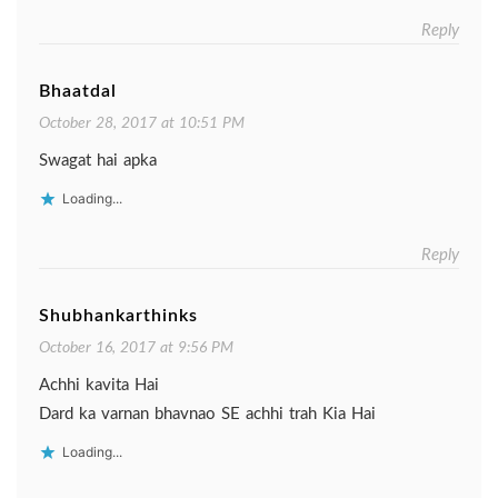
Reply
Bhaatdal
October 28, 2017 at 10:51 PM
Swagat hai apka
Loading...
Reply
Shubhankarthinks
October 16, 2017 at 9:56 PM
Achhi kavita Hai
Dard ka varnan bhavnao SE achhi trah Kia Hai
Loading...