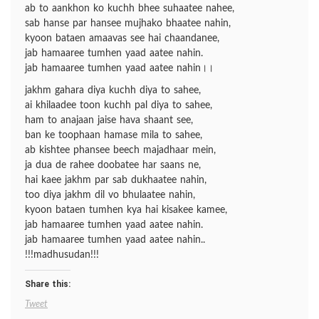
ab to aankhon ko kuchh bhee suhaatee nahee,
sab hanse par hansee mujhako bhaatee nahin,
kyoon bataen amaavas see hai chaandanee,
jab hamaaree tumhen yaad aatee nahin.
jab hamaaree tumhen yaad aatee nahin।।
jakhm gahara diya kuchh diya to sahee,
ai khilaadee toon kuchh pal diya to sahee,
ham to anajaan jaise hava shaant see,
ban ke toophaan hamase mila to sahee,
ab kishtee phansee beech majadhaar mein,
ja dua de rahee doobatee har saans ne,
hai kaee jakhm par sab dukhaatee nahin,
too diya jakhm dil vo bhulaatee nahin,
kyoon bataen tumhen kya hai kisakee kamee,
jab hamaaree tumhen yaad aatee nahin.
jab hamaaree tumhen yaad aatee nahin..
!!!madhusudan!!!
Share this:
Tweet