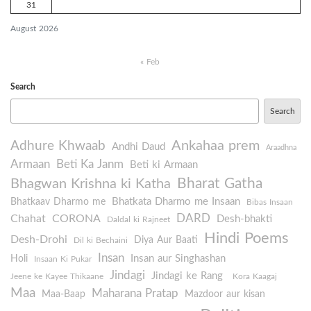
31
August 2026
« Feb
Search
Search
Ankahaa prem
Adhure Khwaab
Andhi Daud
Araadhna
Armaan
Beti Ka Janm
Beti ki Armaan
Bharat Gatha
Bhagwan Krishna ki Katha
Bhatkata Dharmo me Insaan
Bhatkaav Dharmo me
Bibas Insaan
DARD
Chahat
CORONA
Desh-bhakti
Daldal ki Rajneet
Hindi Poems
Desh-Drohi
Diya Aur Baati
Dil ki Bechaini
Insan
Insan aur Singhashan
Holi
Insaan Ki Pukar
Jindagi
Jindagi ke Rang
Jeene ke Kayee Thikaane
Kora Kaagaj
Maa
Maharana Pratap
Maa-Baap
Mazdoor aur kisan