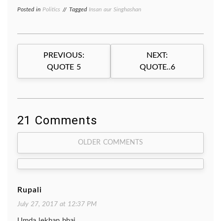
Posted in
Politics
Tagged
Insan aur Singhashan
Post
PREVIOUS:
NEXT:
navigation
QUOTE 5
QUOTE..6
21 Comments
Comment
OLDER COMMENTS
navigation
Rupali
July 27, 2017 at 12:37 PM
Umda lekhan bhai.