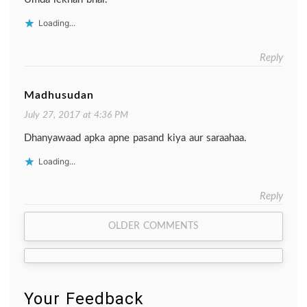
Loading...
Reply
Madhusudan
July 27, 2017 at 4:36 PM
Dhanyawaad apka apne pasand kiya aur saraahaa.
Loading...
Reply
Comment
OLDER COMMENTS
navigation
Your Feedback