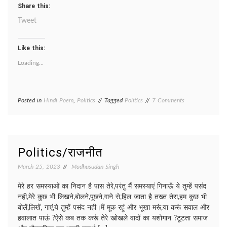
Share this:
Tweet
Like this:
Loading...
on
Posted in
Hindi Poem
,
Politics
Tagged
Politics
7 Comments
BAHRUPIA/
बहरूपिया
Politics/राजनीत
March 25, 2023
Madhusudan Singh
मेरे हर समस्याओं का निदान है पास तेरे,परंतु मैं समस्याएं गिनाऊँ ये तुम्हें पसंद
नही,मेरे कुछ भी लिखने,बोलने,पूछने,गाने से,हिल जाता है तख्त तेरा,हम कुछ भी
बोलें,लिखें, गाएं,ये तुम्हें पसंद नही।मैं मूक रहूं और भूखा मरूं,या करूं सवाल और
हवालात पाऊं ?ऐसे कब तक करूं तेरे खोखले वादों का यशोगान ?टूटता समाज