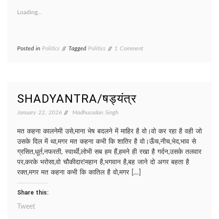
Loading...
on
Posted in
Politics
Tagged
Politics
1 Comment
SIYASAT/
सियासत
SHADYANTRA/षड्यंत्र
January 22, 2026
Madhusudan Singh
मत कहना कालनेमी उसे,माना भेष बदलने में माहिर है वो।वो कर रहा है वही जो
उसके दिल में था,मगर मत कहना कभी कि शातिर है वो।ऊँच,नीच,भेद,भाव से
ग्रसित,धूर्त,नफरती, स्वार्थी,लोभी सब हम हैं,हमने ही रखा है गर्दन,उसके तलवार
पर,करके भरोसा,वो चौकीदार!महान है,भगवान है,बह जाने दो अगर बहता है
रक्त,मगर मत कहना कभी कि कातिल है वो,मगर […]
Share this:
Tweet