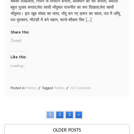
सबको दिखलाता, निर्धन से धनवान बनाता, आसमान का सैर कराता, ख्याली
बहुत पुलाव बनाता,मेरा साथी भोंदूमल राजनीत का रूप दिखाता,मेरा साथी
भोंदूमल। द्वार खूब संसद का भाया, भोंदू बन गए क्रूर का साला, पल में आँसू
पल मुस्कान, नौटंकी में बने महान, शानो-शौकत सिर […]
Share this:
Tweet
Like this:
Loading...
on
Posted in
Politics
Tagged
Politics
18 Comments
भोंदू
बन
गए
क्रूर
1
2
3
»
का
साला/Bhondu
Posts
Ban
OLDER POSTS
Gaye