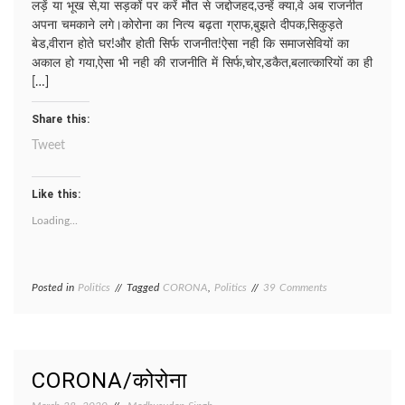
लड़ें या भूख से,या सड़कों पर करें मौत से जद्दोजहद,उन्हें क्या,वे अब राजनीत
अपना चमकाने लगे।कोरोना का नित्य बढ़ता ग्राफ,बुझते दीपक,सिकुड़ते
बेड,वीरान होते घर!और होती सिर्फ राजनीत!ऐसा नही कि समाजसेवियों का
अकाल हो गया,ऐसा भी नही की राजनीति में सिर्फ,चोर,डकैत,बलात्कारियों का ही
[…]
Share this:
Tweet
Like this:
Loading...
on
Posted in
Politics
Tagged
CORONA
,
Politics
39 Comments
Achraj
mat
karna/
अचरज
मत
CORONA/कोरोना
करना