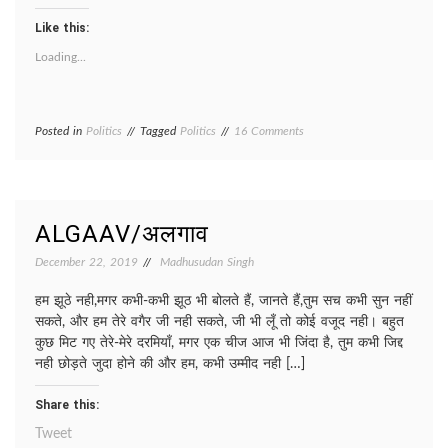
Like this:
Loading...
on
Posted in
Politics
Tagged
Politics
16 Comments
AYE
KAISA
NPR/
ये
कैसा
ALGAAV/अलगाव
एन.पी.आर?
December 22, 2019
Madhusudan Singh
हम झूठे नही,मगर कभी-कभी झूठ भी बोलते हैं, जानते हैं,तुम सच कभी सुन नहीं
सकते, और हम तेरे वगैर जी नही सकते, जी भी लूँ तो कोई वजूद नही। बहुत
कुछ मिट गए तेरे-मेरे दरमियाँ, मगर एक चीज आज भी जिंदा है, तुम कभी जिद्द
नही छोड़ते जुदा होने की और हम, कभी उम्मीद नही […]
Share this:
Tweet