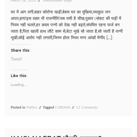
March 28, 2020
Madhusudan Singh
घर में आग लगी,बाहर कोरोना खड़ी,बेबस घर का मुखिया,व्याकुल जन
अपार,हाय!इस वक़्त भी राजनीति!जब मची है चीख,पुकार।संकट की घड़ी में
नियम नही चलते,हर कदम पन्नो को देख नही बढ़ते,संयमित रहना फर्ज बन
जाता है,पिता खाली हाथ लौटे काम से,बेटा भूखे सो जाता है,सो जाती है पत्नी
भूखी,कोई आरोप नही लगाती,जिस्म होता स्थिर मगर आंखों मेंनींद […]
Share this:
Tweet
Like this:
Loading...
on
Posted in
Politics
Tagged
CORONA
12 Comments
CORONA/
कोरोना