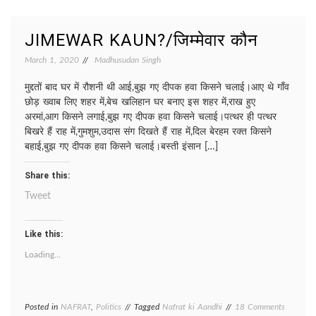
कैसी
नफरत?
JIMEWAR KAUN?/जिम्मेवार कौन
March 1, 2020
Madhusudan Singh
मुद्दतों बाद घर में रौशनी थी आई,बुझ गए दीपक हवा किसने चलाई।आए थे गाँव
छोड़ ख्वाब लिए शहर में,बेच खलिहान घर बनाए इस शहर में,राख हुए
अरमां,आग किसने लगाई,बुझ गए दीपक हवा किसने चलाई।पत्थर ही पत्थर
बिखरे हैं राह में,गुमशुम,उदास संग दिखते हैं राह में,दिल बेरहम रक्त किसने
बहाई,बुझ गए दीपक हवा किसने चलाई।बस्ती इंसान […]
Share this:
Tweet
Like this:
Loading...
on
Posted in
NAFRAT
,
Politics
Tagged
Nafrat ki Aandhi
18 Comments