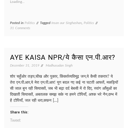
Loading...
Posted in
Politics
Tagged
Insan aur Singhashan
,
Politics
on
31 Comments
JNU/
जे.एन.यू
AYE KAISA NPR/ये कैसा एन.पी.आर?
December 31, 2019
Madhusudan Singh
शोर चहुँओर तड़प,चीख और पुकार, किंकर्तव्यविमूढ़ जन,ये कैसी तकरार? ये
तेरा एन.पी.आर,ये मेरा एन.पी.आर! युग बदल गए कई ना घटती आफतें, मकड़ियों
सी जाल बुन रही सियासतें, जब भी बढ़ा दर्द बेबसी में रो दिए, स्वांग आँसुओं का
दिखाती सियासतें, अबतलक समझ सके ना हमने टोपियाँ, अश्क भरे नैन,दम्भ में
है टोपियाँ, जल रही धरा,कफ़न […]
Share this:
Tweet