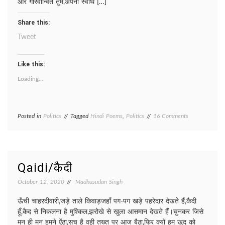
और गौरवान्वित तुम,अपनी स्वार्थ […]
Share this:
Tweet
Like this:
Loading...
on
Posted in
Politics
Tagged
Hindi Poems
,
Politics
16 Comments
Politics/
राजनीत
Qaidi/कैदी
October 12, 2020
Madhusudan Singh
ऊँची चाहरदीवारी,जड़े ताले किवाड़जहाँ पग-पग खड़े पहरेदार देखते हैं,कैदी
हूँ,कैद से निकलना है मुश्किल,झरोखे से खुला आसमान देखते हैं।चुनकर जिसे
मन ही मन हमने ऐंठा,सच है वही तख्त पर आज बैठा,फिर क्यों हम खुद को