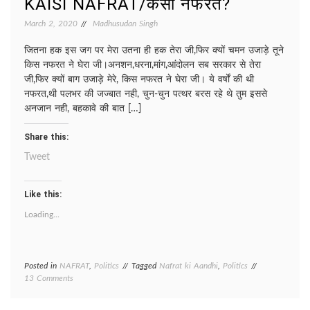
KAISI NAFRAT/कैसी नफरत?
March 2, 2020
Madhusudan Singh
जितना हक इस जग पर मेरा उतना ही हक तेरा जी,फिर क्यों चमन उजाड़े तूने
किस नफरत ने घेरा जी।अनशन,धरना,मांग,आंदोलन सब सरकार से तेरा
जी,फिर क्यों बाग उजाड़े मेरे, किस नफरत ने घेरा जी। ये वर्षों की थी
नफरत,थी पलभर की जज्बात नही, चुन-चुन पत्थर बरस रहे थे तुम इससे
अनजान नही, बहकावे की बात […]
Share this:
Tweet
Like this:
Loading...
Posted in
NAFRAT
,
Politics
Tagged
Nafrat ki Aandhi
,
Politics
on
13 Comments
KAISI
NAFRAT/