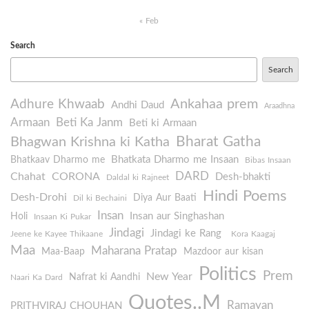
« Feb
Search
Search
Ankahaa prem
Adhure Khwaab
Andhi Daud
Araadhna
Armaan
Beti Ka Janm
Beti ki Armaan
Bharat Gatha
Bhagwan Krishna ki Katha
Bhatkata Dharmo me Insaan
Bhatkaav Dharmo me
Bibas Insaan
DARD
Chahat
CORONA
Desh-bhakti
Daldal ki Rajneet
Hindi Poems
Desh-Drohi
Diya Aur Baati
Dil ki Bechaini
Insan
Insan aur Singhashan
Holi
Insaan Ki Pukar
Jindagi
Jindagi ke Rang
Jeene ke Kayee Thikaane
Kora Kaagaj
Maa
Maharana Pratap
Maa-Baap
Mazdoor aur kisan
Politics
Prem
New Year
Nafrat ki Aandhi
Naari Ka Dard
Quotes..M
Ramayan
PRITHVIRAJ CHOUHAN