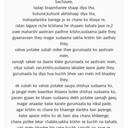
bachayee,
tadap braamhanee shaap diya tha,
kuhunk,kuhunk abhishaap diya tha,
mahaadaridra banega jo es chane ko khaye re,
ratan lagaye re,he krishana he shyaam kahata jaye re.2
usee maharshi aashram padhne krishn,sudaama jaate they,
gyaanavaan they magar sudaama sakha krishn bin aadhey
they,
vahee potalee subah milee thee gurumaata ko aashram
mein,
samajh sakee na daane kiske gurumaata ne aashram mein,
nitya subah van,krishn,sudaama lakadee laane jaate they,
gurumaata ka diya hua kuchh bhee van mein mil khaatey
they,
ek subah ko vahee potalee saupa shishya sudaama ko,
ja jangal mein baantkar khaana bolee shishya sudaama ko,
param gyaan ke khaan sudaama dekh potalee samajh gaey,
magar anaadar kaise karate gurumaata ka nikal pade,
agar krishn es chane ko khaenge daridra ban jayenge,
kaise apane mitra ko ab ham aisa chana khilaenge,
chana potlee lekar chalate,sakha krishn se kuchh na kahate,