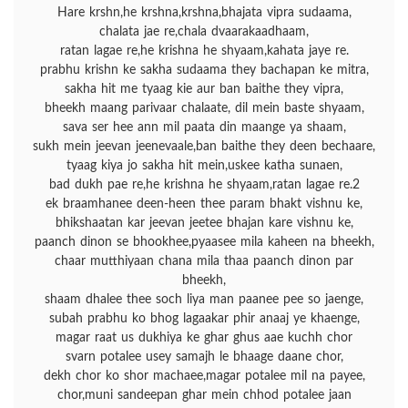
Hare krshn,he krshna,krshna,bhajata vipra sudaama,
chalata jae re,chala dvaarakaadhaam,
ratan lagae re,he krishna he shyaam,kahata jaye re.
prabhu krishn ke sakha sudaama they bachapan ke mitra,
sakha hit me tyaag kie aur ban baithe they vipra,
bheekh maang parivaar chalaate, dil mein baste shyaam,
sava ser hee ann mil paata din maange ya shaam,
sukh mein jeevan jeenevaale,ban baithe they deen bechaare,
tyaag kiya jo sakha hit mein,uskee katha sunaen,
bad dukh pae re,he krishna he shyaam,ratan lagae re.2
ek braamhanee deen-heen thee param bhakt vishnu ke,
bhikshaatan kar jeevan jeetee bhajan kare vishnu ke,
paanch dinon se bhookhee,pyaasee mila kaheen na bheekh,
chaar mutthiyaan chana mila thaa paanch dinon par
bheekh,
shaam dhalee thee soch liya man paanee pee so jaenge,
subah prabhu ko bhog lagaakar phir anaaj ye khaenge,
magar raat us dukhiya ke ghar ghus aae kuchh chor
svarn potalee usey samajh le bhaage daane chor,
dekh chor ko shor machaee,magar potalee mil na payee,
chor,muni sandeepan ghar mein chhod potalee jaan