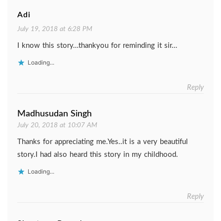
Adi
July 19, 2018 at 6:28 PM
I know this story…thankyou for reminding it sir…
Loading...
Reply
Madhusudan Singh
July 20, 2018 at 10:07 AM
Thanks for appreciating me.Yes..it is a very beautiful
story.I had also heard this story in my childhood.
Loading...
Reply