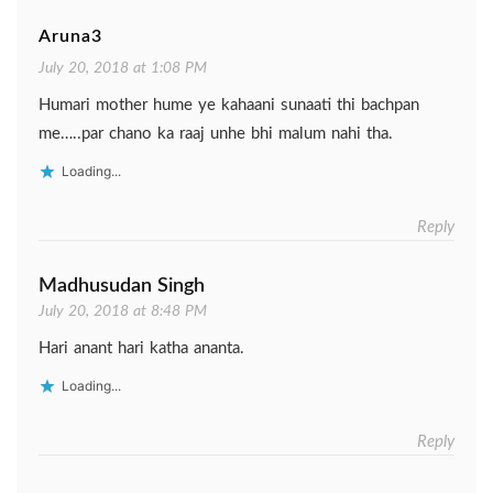
Aruna3
July 20, 2018 at 1:08 PM
Humari mother hume ye kahaani sunaati thi bachpan
me…..par chano ka raaj unhe bhi malum nahi tha.
Loading...
Reply
Madhusudan Singh
July 20, 2018 at 8:48 PM
Hari anant hari katha ananta.
Loading...
Reply