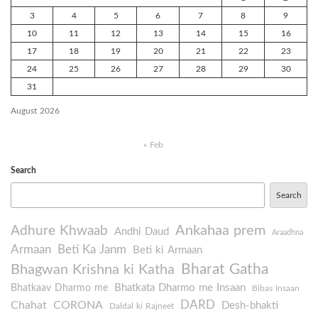
3
4
5
6
7
8
9
10
11
12
13
14
15
16
17
18
19
20
21
22
23
24
25
26
27
28
29
30
31
August 2026
« Feb
Search
Search
Ankahaa prem
Adhure Khwaab
Andhi Daud
Araadhna
Armaan
Beti Ka Janm
Beti ki Armaan
Bharat Gatha
Bhagwan Krishna ki Katha
Bhatkata Dharmo me Insaan
Bhatkaav Dharmo me
Bibas Insaan
DARD
Chahat
CORONA
Desh-bhakti
Daldal ki Rajneet