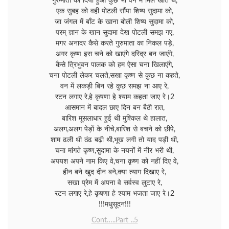
गुरुमाता का दिया हुआ कुछ भी वन में मिल खाते थे,
एक सुबह को वही पोटली सौंपा शिष्य सुदामा को,
जा जंगल में बाँट के खाना बोली शिष्य सुदामा को,
परम् ज्ञान के खान सुदामा देख पोटली समझ गए,
मगर अनादर कैसे करते गुरुमाता का निकल पड़े,
अगर कृष्ण इस चने को खाएंगे दरिद्र बन जाएंगे,
कैसे त्रिभुवन पालक को हम ऐसा चना खिलाएंगे,
चना पोटली लेकर चलते,सखा कृष्ण से कुछ ना कहते,
वन में लकड़ी बिन रहे कुछ समझ ना आए रे,
रटन लगाए रे,हे कृषणा हे श्याम कहता जाए रे।2
आसमान में बादल छाए दिन बन बैठी रात,
बारिश मूसलाधार हुई थी मुश्किल थे हालात,
अलग,अलग पेड़ों के नीचे,बारिश से बचने को छीपे,
शाम ढली थी ठंढ बढ़ी थी,भूख लगी तो याद पड़ी थी,
चना मांगते कृष्ण,सुदामा के नयनों में नीर भरी थी,
अपयश अपने नाम किए वे,चना कृष्ण को नहीं दिए वे,
हीन बने खुद दीन बने,क्या त्याग दिखाए रे,
सखा प्रेम में अपना वे सर्वस्व लुटाए रे,
रटन लगाए रे,हे कृषणा हे श्याम भजता जाए रे।2
!!!मधुसूदन!!!
Cont…..Part ..5