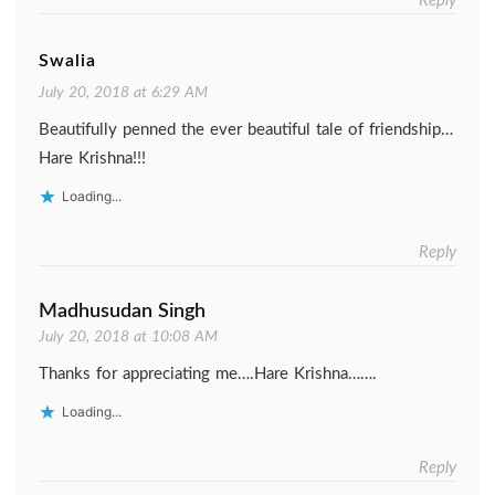
Reply
Swalia
July 20, 2018 at 6:29 AM
Beautifully penned the ever beautiful tale of friendship…
Hare Krishna!!!
Loading...
Reply
Madhusudan Singh
July 20, 2018 at 10:08 AM
Thanks for appreciating me….Hare Krishna…….
Loading...
Reply