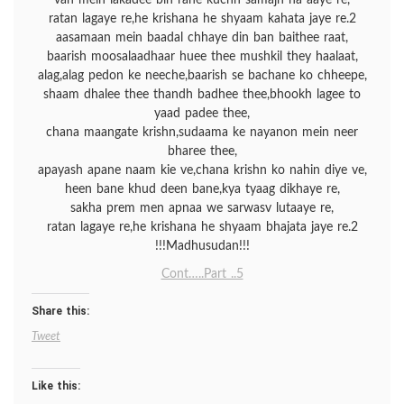
van mein lakadee bin rahe kuchh samajh na aaye re,
ratan lagaye re,he krishana he shyaam kahata jaye re.2
aasamaan mein baadal chhaye din ban baithee raat,
baarish moosalaadhaar huee thee mushkil they haalaat,
alag,alag pedon ke neeche,baarish se bachane ko chheepe,
shaam dhalee thee thandh badhee thee,bhookh lagee to
yaad padee thee,
chana maangate krishn,sudaama ke nayanon mein neer
bharee thee,
apayash apane naam kie ve,chana krishn ko nahin diye ve,
heen bane khud deen bane,kya tyaag dikhaye re,
sakha prem men apnaa we sarwasv lutaaye re,
ratan lagaye re,he krishana he shyaam bhajata jaye re.2
!!!Madhusudan!!!
Cont…..Part ..5
Share this:
Tweet
Like this: