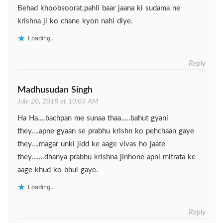
Behad khoobsoorat.pahli baar jaana ki sudama ne
krishna ji ko chane kyon nahi diye.
Loading...
Reply
Madhusudan Singh
July 20, 2018 at 10:03 AM
Ha Ha….bachpan me sunaa thaa…..bahut gyani
they….apne gyaan se prabhu krishn ko pehchaan gaye
they….magar unki jidd ke aage vivas ho jaate
they…….dhanya prabhu krishna jinhone apni mitrata ke
aage khud ko bhul gaye.
Loading...
Reply