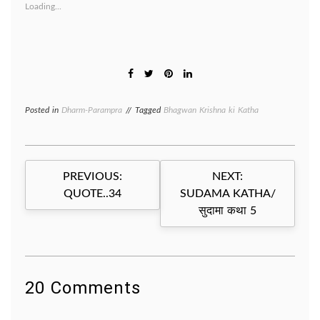
Loading...
Posted in
Dharm-Parampra
Tagged
Bhagwan Krishna ki Katha
Post
PREVIOUS:
NEXT:
navigation
QUOTE..34
SUDAMA KATHA/
सुदामा कथा 5
20 Comments