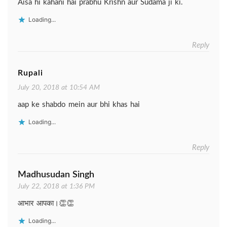
Aisa hi kahani hai prabhu Krishn aur Sudama ji ki.
Loading...
Reply
Rupali
July 20, 2018 at 10:54 AM
aap ke shabdo mein aur bhi khas hai
Loading...
Reply
Madhusudan Singh
July 22, 2018 at 1:36 PM
आभार आपका।👏👏
Loading...