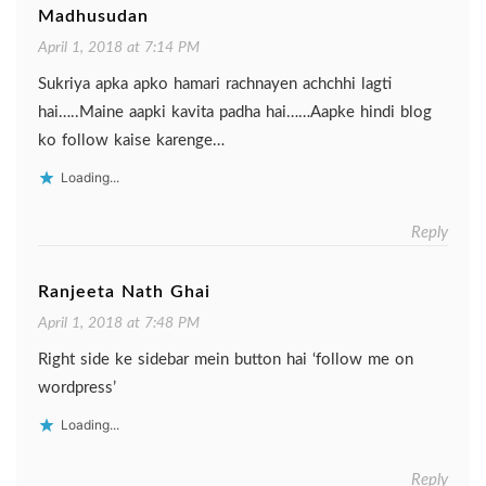
Madhusudan
April 1, 2018 at 7:14 PM
Sukriya apka apko hamari rachnayen achchhi lagti
hai…..Maine aapki kavita padha hai……Aapke hindi blog
ko follow kaise karenge…
Loading...
Reply
Ranjeeta Nath Ghai
April 1, 2018 at 7:48 PM
Right side ke sidebar mein button hai ‘follow me on
wordpress’
Loading...
Reply