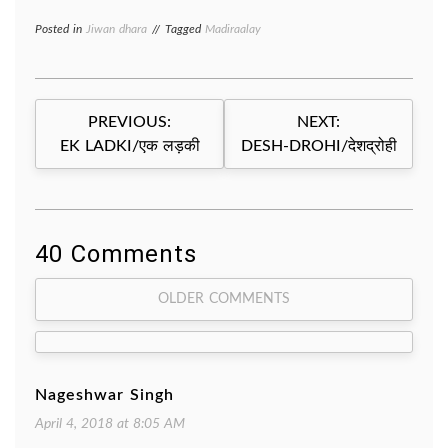
Posted in
Jiwan dhara
Tagged
Madiraalay
Post
PREVIOUS:
NEXT:
navigation
EK LADKI/एक लड़की
DESH-DROHI/देशद्रोही
40 Comments
Comment
OLDER COMMENTS
navigation
Nageshwar Singh
April 4, 2018 at 8:05 AM