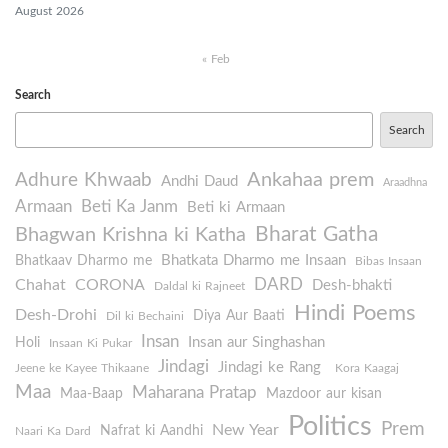
August 2026
« Feb
Search
Search
Ankahaa prem
Adhure Khwaab
Andhi Daud
Araadhna
Armaan
Beti Ka Janm
Beti ki Armaan
Bharat Gatha
Bhagwan Krishna ki Katha
Bhatkata Dharmo me Insaan
Bhatkaav Dharmo me
Bibas Insaan
DARD
Chahat
CORONA
Desh-bhakti
Daldal ki Rajneet
Hindi Poems
Desh-Drohi
Diya Aur Baati
Dil ki Bechaini
Insan
Insan aur Singhashan
Holi
Insaan Ki Pukar
Jindagi
Jindagi ke Rang
Jeene ke Kayee Thikaane
Kora Kaagaj
Maa
Maharana Pratap
Maa-Baap
Mazdoor aur kisan
Politics
Prem
New Year
Nafrat ki Aandhi
Naari Ka Dard