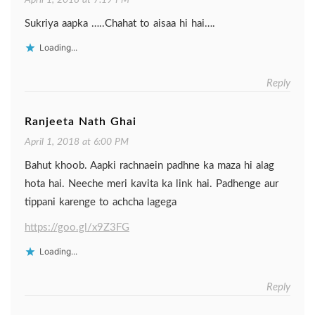
April 1, 2018 at 7:19 PM
Sukriya aapka …..Chahat to aisaa hi hai….
Loading...
Reply
Ranjeeta Nath Ghai
April 1, 2018 at 6:00 PM
Bahut khoob. Aapki rachnaein padhne ka maza hi alag
hota hai. Neeche meri kavita ka link hai. Padhenge aur
tippani karenge to achcha lagega
https://goo.gl/x9Z3FG
Loading...
Reply