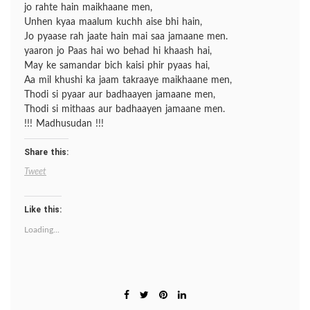
jo rahte hain maikhaane men,
Unhen kyaa maalum kuchh aise bhi hain,
Jo pyaase rah jaate hain mai saa jamaane men.
yaaron jo Paas hai wo behad hi khaash hai,
May ke samandar bich kaisi phir pyaas hai,
Aa mil khushi ka jaam takraaye maikhaane men,
Thodi si pyaar aur badhaayen jamaane men,
Thodi si mithaas aur badhaayen jamaane men.
!!! Madhusudan !!!
Share this:
Tweet
Like this:
Loading...