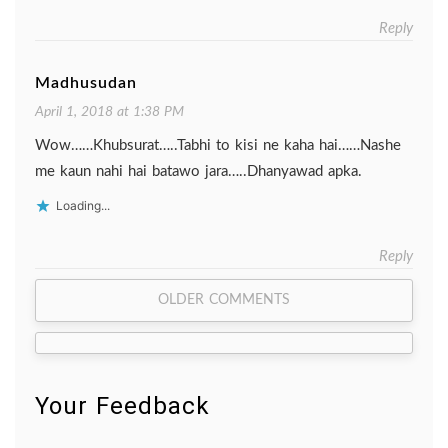
Reply
Madhusudan
April 1, 2018 at 1:38 PM
Wow……Khubsurat…..Tabhi to kisi ne kaha hai……Nashe
me kaun nahi hai batawo jara…..Dhanyawad apka.
Loading...
Reply
Comment
OLDER COMMENTS
navigation
Your Feedback