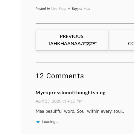
Posted in
Maa-Baap
Tagged
Maa
Post
PREVIOUS:
navigation
TAHKHAANAA/तहख़ाना
CO
12 Comments
Myexpressionofthoughtsblog
April 13, 2020 at 4:15 PM
Maa beautiful word. Soul within every soul..
Loading...