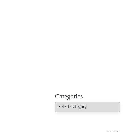
MADHUREO
Madhusudan Singh Poems
Categories
Categories
Home