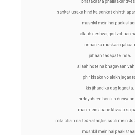
bhatakaata phailaakar dves
sankat usaka hind ka sankat chintit apa
mushkil mein hai paakistaa
allaah eeshvar,god vahaan h
insaan ka muskaan jahaan
jahaan tadapate insa,
allaah hote na bhagavaan vah
phir kisaka vo alakh jagaata
kis jihaad ka aag lagaata,
hrdayaheen ban kis duniyaan 
man mein apane khvaab saja
mila chain na tod vatan,kis soch mein do
mushkil mein hai paakistaa