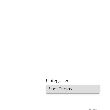
MADHUREO
Madhusudan Singh Poems
Categories
Categories
Home