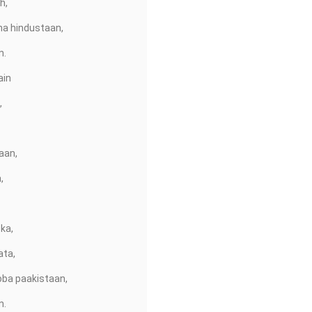
h,
na hindustaan,
n.
ain
,
aan,
,
ka,
ata,
oba paakistaan,
n.