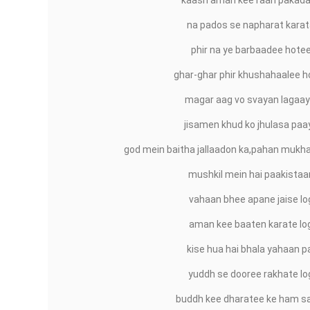
kaash aman kee raah pakada
na pados se napharat karat
phir na ye barbaadee hotee
ghar-ghar phir khushahaalee h
magar aag vo svayan lagaay
jisamen khud ko jhulasa paa
god mein baitha jallaadon ka,pahan mukh
mushkil mein hai paakistaa
vahaan bhee apane jaise lo
aman kee baaten karate lo
kise hua hai bhala yahaan pa
yuddh se dooree rakhate lo
buddh kee dharatee ke ham sa