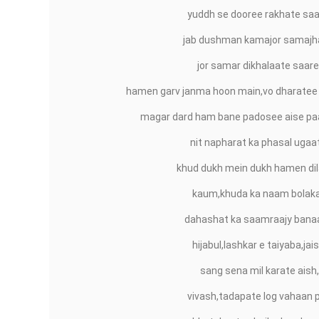
yuddh se dooree rakhate saa
jab dushman kamajor samajh
jor samar dikhalaate saare
hamen garv janma hoon main,vo dharatee 
magar dard ham bane padosee aise paa
nit napharat ka phasal ugaa
khud dukh mein dukh hamen dil
kaum,khuda ka naam bolaka
dahashat ka saamraajy bana
hijabul,lashkar e taiyaba,jais
sang sena mil karate aish,
vivash,tadapate log vahaan p