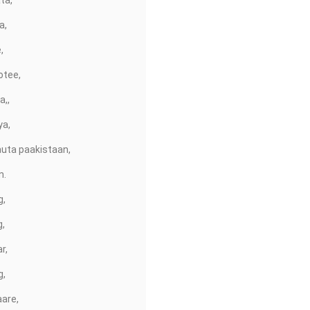
ta,
a,
,
otee,
a,,
ya,
auta paakistaan,
n.
g,
g,
r,
g,
are,