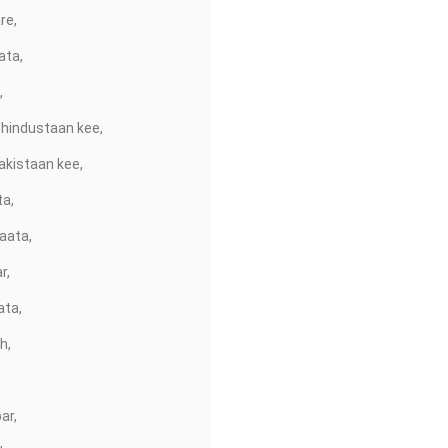
re,
ata,
,
hindustaan kee,
kistaan kee,
ta,
aata,
r,
ata,
h,
ar,