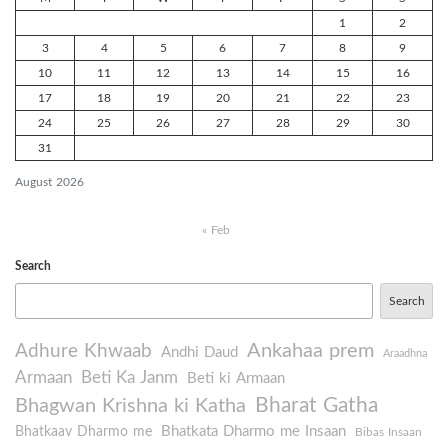
1
2
3
4
5
6
7
8
9
10
11
12
13
14
15
16
17
18
19
20
21
22
23
24
25
26
27
28
29
30
31
August 2026
« Feb
Search
Search
Ankahaa prem
Adhure Khwaab
Andhi Daud
Araadhna
Armaan
Beti Ka Janm
Beti ki Armaan
Bharat Gatha
Bhagwan Krishna ki Katha
Bhatkata Dharmo me Insaan
Bhatkaav Dharmo me
Bibas Insaan