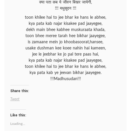
क्या पता कब ये जीवन बिखर जायेगी,
!!! मधुसूदन !!!
toon khilee hai to jee bhar ke hans le abhee,
kya pata kab najar kisakee pad jaayegee,
dekh main bhee kabhee muskuraata khada,
toon bhee meree tarah hee bikhar jaayegee,
is zamaane mein jo khoobasoorat,hansee,
usake dushman kee koee nahin hai kameen,
jee le jeebhar ke jo pal tere paas hai,
kya pata kab najar kisakee pad jaayegee,
toon khilee hai to jee bhar ke hans le abhee,
kya pata kab ye jeevan bikhar jaayegee.
!!!Madhusudan!!!
Share this:
Tweet
Like this:
Loading...