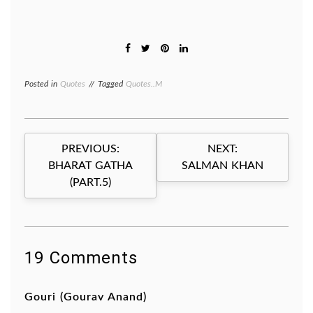
Posted in
Quotes
Tagged
Quotes..M
Post
PREVIOUS:
NEXT:
navigation
BHARAT GATHA
SALMAN KHAN
(PART.5)
19 Comments
Gouri (Gourav Anand)