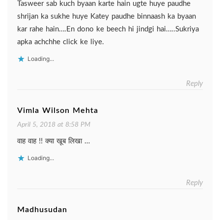
Tasweer sab kuch byaan karte hain ugte huye paudhe
shrijan ka sukhe huye Katey paudhe binnaash ka byaan
kar rahe hain….En dono ke beech hi jindgi hai…..Sukriya
apka achchhe click ke liye.
Loading...
Reply
Vimla Wilson Mehta
April 5, 2018 at 8:58 PM
वाह वाह !! क्या खूब लिखा …
Loading...
Reply
Madhusudan