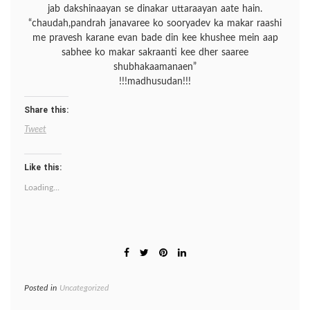
jab dakshinaayan se dinakar uttaraayan aate hain.
“chaudah,pandrah janavaree ko sooryadev ka makar raashi
me pravesh karane evan bade din kee khushee mein aap
sabhee ko makar sakraanti kee dher saaree
shubhakaamanaen”
!!!madhusudan!!!
Share this:
Tweet
Like this:
Loading...
Posted in
Uncategorized