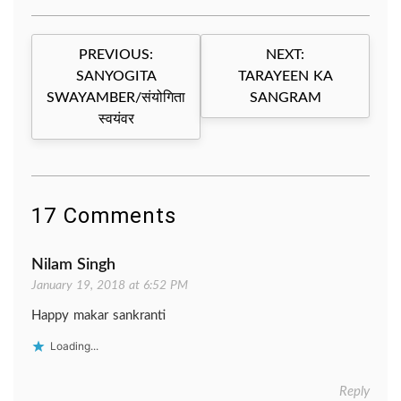
Post
PREVIOUS:
NEXT:
navigation
SANYOGITA
TARAYEEN KA
SWAYAMBER/संयोगिता
SANGRAM
स्वयंवर
17 Comments
Nilam Singh
January 19, 2018 at 6:52 PM
Happy makar sankranti
Loading...
Reply