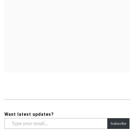
Want latest updates?
Type
Subscribe
your
email…