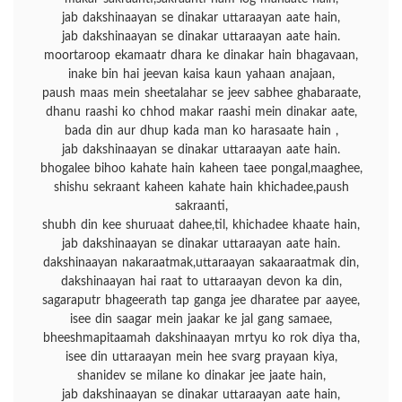
jab dakshinaayan se dinakar uttaraayan aate hain,
jab dakshinaayan se dinakar uttaraayan aate hain.
moortaroop ekamaatr dhara ke dinakar hain bhagavaan,
inake bin hai jeevan kaisa kaun yahaan anajaan,
paush maas mein sheetalahar se jeev sabhee ghabaraate,
dhanu raashi ko chhod makar raashi mein dinakar aate,
bada din aur dhup kada man ko harasaate hain ,
jab dakshinaayan se dinakar uttaraayan aate hain.
bhogalee bihoo kahate hain kaheen taee pongal,maaghee,
shishu sekraant kaheen kahate hain khichadee,paush
sakraanti,
shubh din kee shuruaat dahee,til, khichadee khaate hain,
jab dakshinaayan se dinakar uttaraayan aate hain.
dakshinaayan nakaraatmak,uttaraayan sakaaraatmak din,
dakshinaayan hai raat to uttaraayan devon ka din,
sagaraputr bhageerath tap ganga jee dharatee par aayee,
isee din saagar mein jaakar ke jal gang samaee,
bheeshmapitaamah dakshinaayan mrtyu ko rok diya tha,
isee din uttaraayan mein hee svarg prayaan kiya,
shanidev se milane ko dinakar jee jaate hain,
jab dakshinaayan se dinakar uttaraayan aate hain,