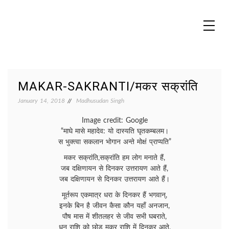
Skip
to
content
MADHUREO
Madhusudan Singh Poems
MAKAR-SAKRANTI/मकर सक्रांति
January 14, 2018
Madhusudan Singh
Image credit: Google
“माघे मासे महादेव: यो दास्यति घृतकम्बलम।
स भुक्त्वा सकलान भोगान अन्ते मोक्षं प्राप्यति”
मकर सक्रांति,सक्रांति हम लोग मनाते हैं,
जब दक्षिणायन से दिनकर उत्तरायण आते हैं,
जब दक्षिणायन से दिनकर उत्तरायण आते हैं।
मूर्तरूप एकमात्र धरा के दिनकर हैं भगवान्,
इनके बिन है जीवन कैसा कौन यहाँ अनजान,
पौष मास में शीतलहर से जीव सभी घबराते,
धनु राशि को छोड़ मकर राशि में दिनकर आते,