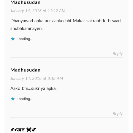
Madhusudan
January 14, 2018 at 11:42 AM
Dhanyawad apka aur aapko bhi Makar sakranti ki b saari
shubhkamnayen.
Loading...
Reply
Madhusudan
January 14, 2018 at 8:48 AM
Aako bhi…sukriya apka.
Loading...
Reply
✍पवन 💓💕