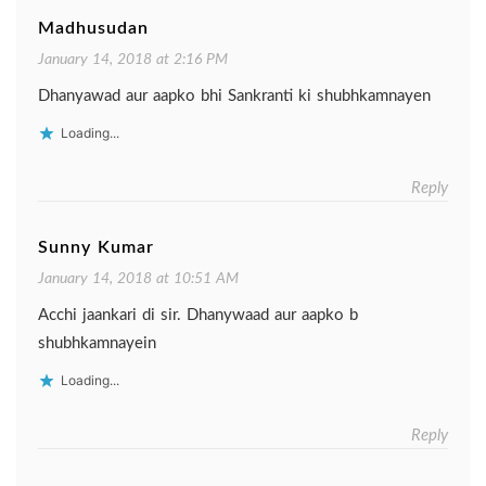
Madhusudan
January 14, 2018 at 2:16 PM
Dhanyawad aur aapko bhi Sankranti ki shubhkamnayen
Loading...
Reply
Sunny Kumar
January 14, 2018 at 10:51 AM
Acchi jaankari di sir. Dhanywaad aur aapko b
shubhkamnayein
Loading...
Reply