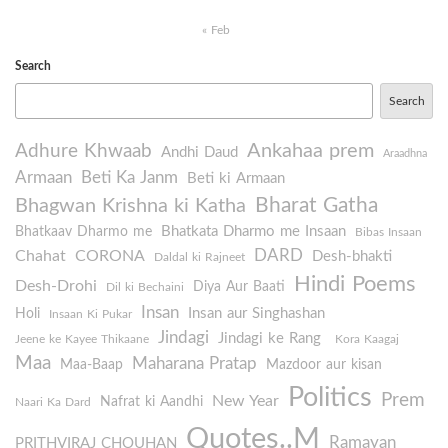
« Feb
Search
Search
Ankahaa prem
Adhure Khwaab
Andhi Daud
Araadhna
Armaan
Beti Ka Janm
Beti ki Armaan
Bharat Gatha
Bhagwan Krishna ki Katha
Bhatkata Dharmo me Insaan
Bhatkaav Dharmo me
Bibas Insaan
DARD
Chahat
CORONA
Desh-bhakti
Daldal ki Rajneet
Hindi Poems
Desh-Drohi
Diya Aur Baati
Dil ki Bechaini
Insan
Insan aur Singhashan
Holi
Insaan Ki Pukar
Jindagi
Jindagi ke Rang
Jeene ke Kayee Thikaane
Kora Kaagaj
Maa
Maharana Pratap
Maa-Baap
Mazdoor aur kisan
Politics
Prem
New Year
Nafrat ki Aandhi
Naari Ka Dard
Quotes..M
Ramayan
PRITHVIRAJ CHOUHAN