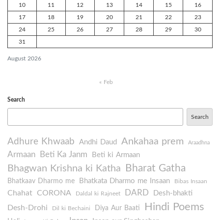
10
11
12
13
14
15
16
17
18
19
20
21
22
23
24
25
26
27
28
29
30
31
August 2026
« Feb
Search
Search
Ankahaa prem
Adhure Khwaab
Andhi Daud
Araadhna
Armaan
Beti Ka Janm
Beti ki Armaan
Bharat Gatha
Bhagwan Krishna ki Katha
Bhatkata Dharmo me Insaan
Bhatkaav Dharmo me
Bibas Insaan
DARD
Chahat
CORONA
Desh-bhakti
Daldal ki Rajneet
Hindi Poems
Desh-Drohi
Diya Aur Baati
Dil ki Bechaini