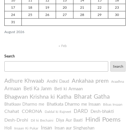
10
11
12
13
14
15
16
17
18
19
20
21
22
23
24
25
26
27
28
29
30
31
August 2026
« Feb
Search
Search
Ankahaa prem
Adhure Khwaab
Andhi Daud
Araadhna
Armaan
Beti Ka Janm
Beti ki Armaan
Bharat Gatha
Bhagwan Krishna ki Katha
Bhatkata Dharmo me Insaan
Bhatkaav Dharmo me
Bibas Insaan
DARD
Chahat
CORONA
Desh-bhakti
Daldal ki Rajneet
Hindi Poems
Desh-Drohi
Diya Aur Baati
Dil ki Bechaini
Insan
Insan aur Singhashan
Holi
Insaan Ki Pukar