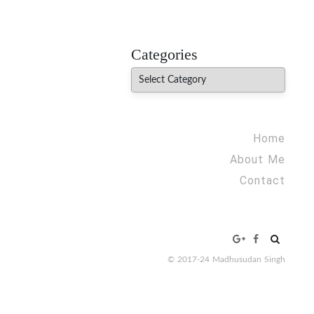
MADHUREO
Madhusudan Singh Poems
Categories
Categories
Home
About Me
Contact
Search
for:
© 2017-24 Madhusudan Singh