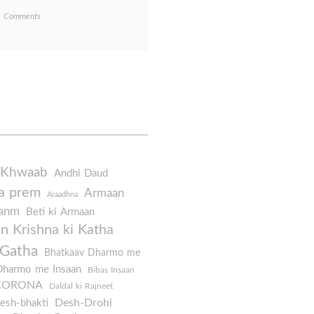
on
9 Comments
BULLDOZER/
बुलडोजर
 Khwaab
Andhi Daud
a prem
Armaan
Araadhna
Janm
Beti ki Armaan
 Krishna ki Katha
 Gatha
Bhatkaav Dharmo me
Dharmo me Insaan
Bibas Insaan
CORONA
Daldal ki Rajneet
Desh-Drohi
esh-bhakti