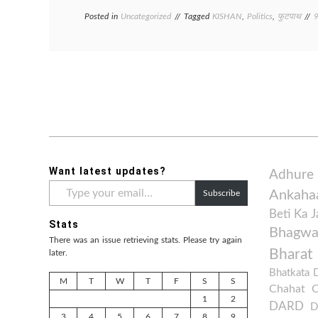
Posted in
Uncategorized
Tagged
KISHAN
,
Politics
,
फुटपाथ
Want latest updates?
Adhure
Type
Ankaha
Subscribe
your
email…
Beti Ka 
Stats
Bhagwan
There was an issue retrieving stats. Please try again
Bharat
later.
Bhatkata 
M
T
W
T
F
S
S
Chahat
1
2
DARD
D
3
4
5
6
7
8
9