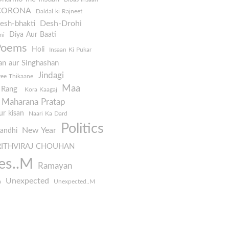
CORONA
Daldal ki Rajneet
Desh-Drohi
esh-bhakti
Diya Aur Baati
ni
Poems
Holi
Insaan Ki Pukar
an aur Singhashan
Jindagi
yee Thikaane
Maa
e Rang
Kora Kaagaj
Maharana Pratap
r kisan
Naari Ka Dard
Politics
New Year
Aandhi
RITHVIRAJ CHOUHAN
es..M
Ramayan
Unexpected
a
Unexpected..M