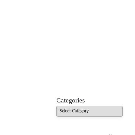
MADHUREO
Madhusudan Singh Poems
Categories
Categories