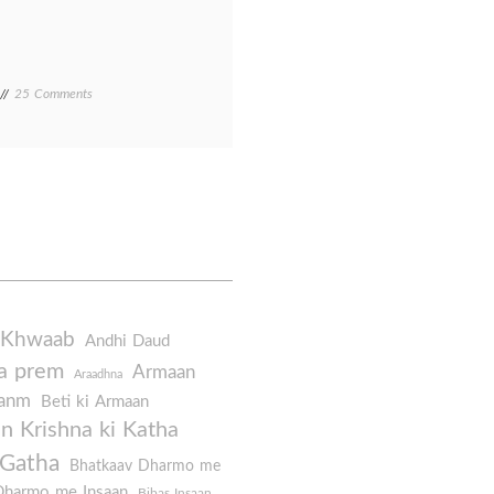
on
25 Comments
Dhwani
Pradhshan/
ध्वनि
प्रदूषण
 Khwaab
Andhi Daud
a prem
Armaan
Araadhna
Janm
Beti ki Armaan
 Krishna ki Katha
 Gatha
Bhatkaav Dharmo me
Dharmo me Insaan
Bibas Insaan