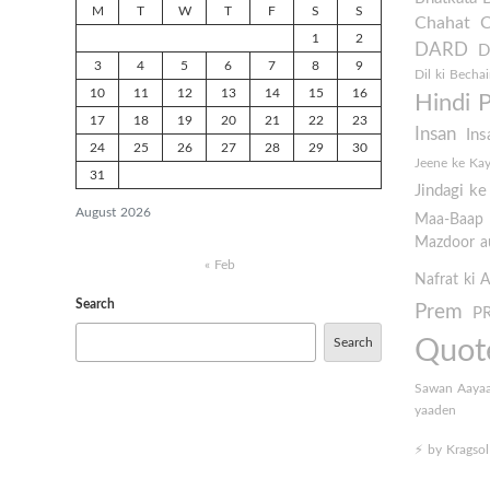
M
T
W
T
F
S
S
Chahat
1
2
DARD
D
3
4
5
6
7
8
9
Dil ki Bechai
10
11
12
13
14
15
16
Hindi 
17
18
19
20
21
22
23
Insan
Ins
24
25
26
27
28
29
30
Jeene ke Ka
31
Jindagi k
August 2026
Maa-Baap
Mazdoor au
« Feb
Nafrat ki 
Search
Prem
P
Quot
Search
Sawan Aaya
yaaden
⚡️ by Kragsol