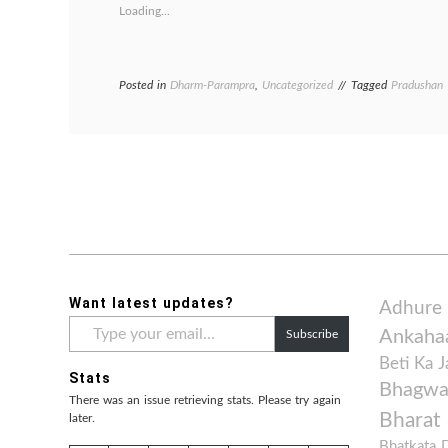
Loading...
Posted in
Dharm-Parampra
,
Uncategorized
Tagged
Pradushan
Want latest updates?
Adhure
Type
Ankaha
Subscribe
your
email…
Beti Ka 
Stats
Bhagwan
There was an issue retrieving stats. Please try again
Bharat
later.
Bhatkata 