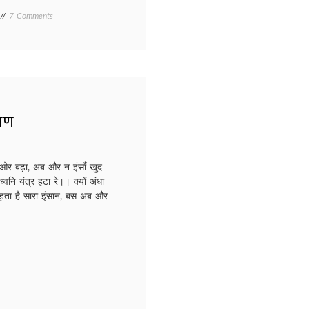
on
7 Comments
Bahrapan/
बहरापन
षण
हुँओर बढ़ा, अब और न इंसाँ खुद
ध्वनि यंत्र हटा रे।। क्यों अंधा
लड़ता है सारा इंसान, बस अब और