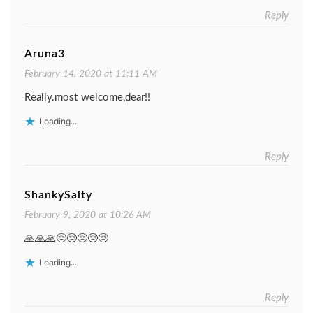
Reply
Aruna3
February 14, 2020 at 11:11 AM
Really.most welcome,dear!!
Loading...
Reply
ShankySalty
February 9, 2020 at 10:26 AM
🙏🙏🙏😢😢😢😢😢
Loading...
Reply