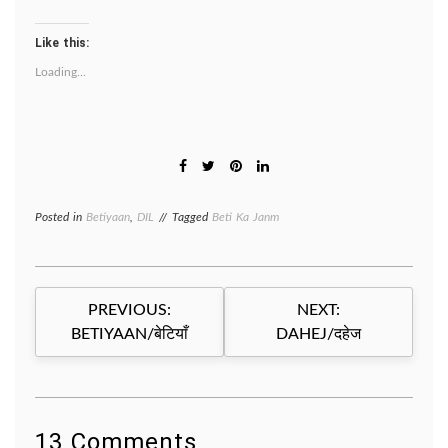
Like this:
Loading...
Posted in
Betiyaan
,
DIL
Tagged
Beti Ka Janm
Post
PREVIOUS:
NEXT:
navigation
BETIYAAN/बेटियाँ
DAHEJ/दहेज
13 Comments