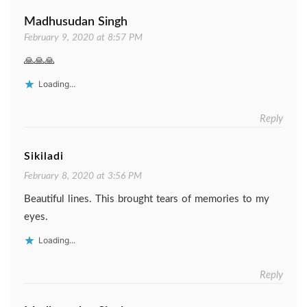
Madhusudan Singh
February 9, 2020 at 8:57 PM
🙏🙏🙏
Loading...
Reply
Sikiladi
February 8, 2020 at 3:56 PM
Beautiful lines. This brought tears of memories to my
eyes.
Loading...
Reply