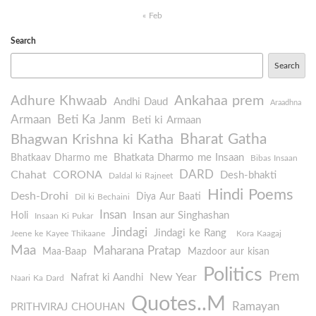
« Feb
Search
Search
Ankahaa prem
Adhure Khwaab
Andhi Daud
Araadhna
Armaan
Beti Ka Janm
Beti ki Armaan
Bharat Gatha
Bhagwan Krishna ki Katha
Bhatkata Dharmo me Insaan
Bhatkaav Dharmo me
Bibas Insaan
DARD
Chahat
CORONA
Desh-bhakti
Daldal ki Rajneet
Hindi Poems
Desh-Drohi
Diya Aur Baati
Dil ki Bechaini
Insan
Insan aur Singhashan
Holi
Insaan Ki Pukar
Jindagi
Jindagi ke Rang
Jeene ke Kayee Thikaane
Kora Kaagaj
Maa
Maharana Pratap
Maa-Baap
Mazdoor aur kisan
Politics
Prem
New Year
Nafrat ki Aandhi
Naari Ka Dard
Quotes..M
Ramayan
PRITHVIRAJ CHOUHAN