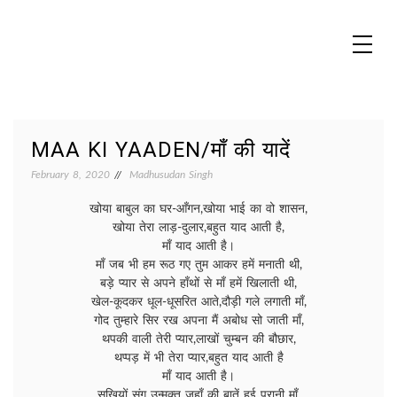
Skip
to
content
MADHUREO
Madhusudan Singh Poems
MAA KI YAADEN/माँ की यादें
February 8, 2020
Madhusudan Singh
खोया बाबुल का घर-आँगन,खोया भाई का वो शासन,
खोया तेरा लाड़-दुलार,बहुत याद आती है,
माँ याद आती है।
माँ जब भी हम रूठ गए तुम आकर हमें मनाती थी,
बड़े प्यार से अपने हाँथों से माँ हमें खिलाती थी,
खेल-कूदकर धूल-धूसरित आते,दौड़ी गले लगाती माँ,
गोद तुम्हारे सिर रख अपना मैं अबोध सो जाती माँ,
थपकी वाली तेरी प्यार,लाखों चुम्बन की बौछार,
थप्पड़ में भी तेरा प्यार,बहुत याद आती है
माँ याद आती है।
सखियों संग उन्मुक्त जहाँ की बातें हुई पुरानी माँ,