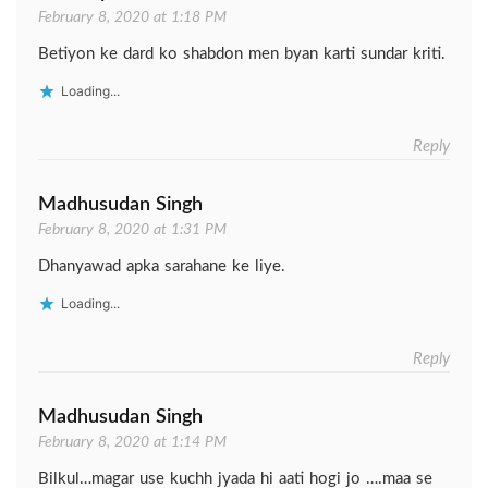
February 8, 2020 at 1:18 PM
Betiyon ke dard ko shabdon men byan karti sundar kriti.
Loading...
Reply
Madhusudan Singh
February 8, 2020 at 1:31 PM
Dhanyawad apka sarahane ke liye.
Loading...
Reply
Madhusudan Singh
February 8, 2020 at 1:14 PM
Bilkul…magar use kuchh jyada hi aati hogi jo ….maa se