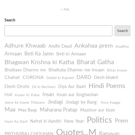
« Feb
Search
Search
Ankahaa prem
Adhure Khwaab
Andhi Daud
Araadhna
Armaan
Beti Ka Janm
Beti ki Armaan
Bharat Gatha
Bhagwan Krishna ki Katha
Bhatkata Dharmo me Insaan
Bhatkaav Dharmo me
Bibas Insaan
DARD
Chahat
CORONA
Desh-bhakti
Daldal ki Rajneet
Hindi Poems
Desh-Drohi
Diya Aur Baati
Dil ki Bechaini
Insan
Insan aur Singhashan
Holi
Insaan Ki Pukar
Jindagi
Jindagi ke Rang
Jeene ke Kayee Thikaane
Kora Kaagaj
Maa
Maharana Pratap
Maa-Baap
Mazdoor aur kisan
Politics
Prem
New Year
Nafrat ki Aandhi
Naari Ka Dard
Quotes..M
Ramayan
PRITHVIRAJ CHOUHAN