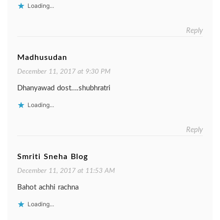
Loading...
Reply
Madhusudan
December 11, 2017 at 9:30 PM
Dhanyawad dost….shubhratri
Loading...
Reply
Smriti Sneha Blog
December 11, 2017 at 11:53 AM
Bahot achhi rachna
Loading...