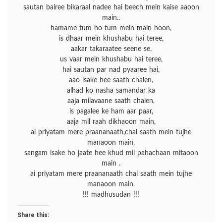
sautan bairee bikaraal nadee hai beech mein kaise aaoon
main..
hamame tum ho tum mein main hoon,
is dhaar mein khushabu hai teree,
aakar takaraatee seene se,
us vaar mein khushabu hai teree,
hai sautan par nad pyaaree hai,
aao isake hee saath chalen,
alhad ko nasha samandar ka
aaja milavaane saath chalen,
is pagalee ke ham aar paar,
aaja mil raah dikhaoon main,
ai priyatam mere praananaath,chal saath mein tujhe
manaoon main.
sangam isake ho jaate hee khud mil pahachaan mitaoon
main .
ai priyatam mere praananaath chal saath mein tujhe
manaoon main.
!!! madhusudan !!!
Share this: