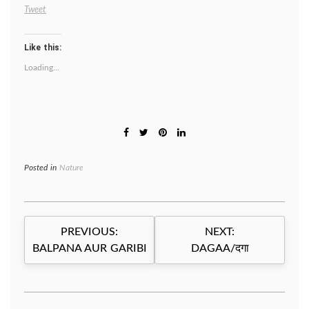
Tweet
Like this:
Loading...
Posted in
Nature
Post
PREVIOUS:
NEXT:
navigation
BALPANA AUR GARIBI
DAGAA/दगा