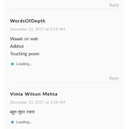
Reply
WordsOfDepth
December 11, 2017 at 9:19 AM
Waaah sir wah
Adbhut
Touching poem
Loading...
Reply
Vimla Wilson Mehta
December 11, 2017 at 1:58 AM
बहुत सुंदर रचना
Loading...