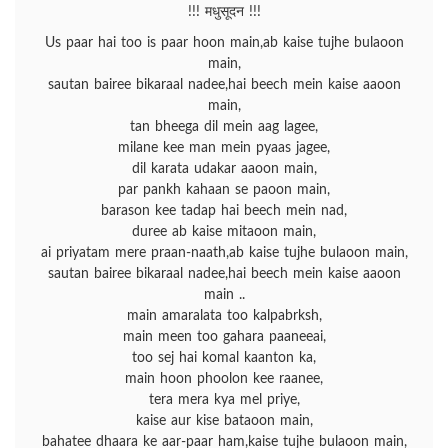
!!! मधुसूदन !!!
Us paar hai too is paar hoon main,ab kaise tujhe bulaoon
main,
sautan bairee bikaraal nadee,hai beech mein kaise aaoon
main,
tan bheega dil mein aag lagee,
milane kee man mein pyaas jagee,
dil karata udakar aaoon main,
par pankh kahaan se paoon main,
barason kee tadap hai beech mein nad,
duree ab kaise mitaoon main,
ai priyatam mere praan-naath,ab kaise tujhe bulaoon main,
sautan bairee bikaraal nadee,hai beech mein kaise aaoon
main ..
main amaralata too kalpabrksh,
main meen too gahara paaneeai,
too sej hai komal kaanton ka,
main hoon phoolon kee raanee,
tera mera kya mel priye,
kaise aur kise bataoon main,
bahatee dhaara ke aar-paar ham,kaise tujhe bulaoon main,