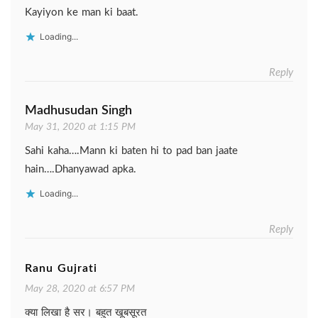
Kayiyon ke man ki baat.
Loading...
Reply
Madhusudan Singh
May 31, 2020 at 1:15 PM
Sahi kaha….Mann ki baten hi to pad ban jaate
hain….Dhanyawad apka.
Loading...
Reply
Ranu Gujrati
May 28, 2020 at 6:57 PM
क्या लिखा है सर। बहुत खूबसूरत