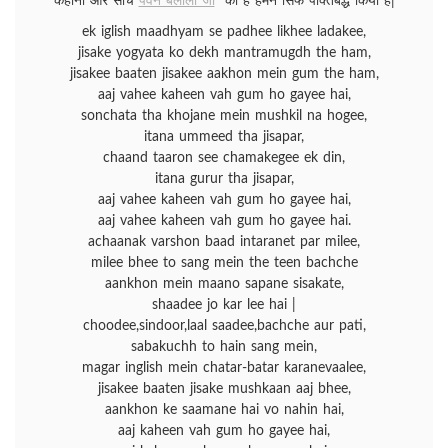
कहानी और सोंच”
पवन बेलाला जी
” की है हमने सिर्फ पंक्तिबद्ध किया है|
ek iglish maadhyam se padhee likhee ladakee,
jisake yogyata ko dekh mantramugdh the ham,
jisakee baaten jisakee aakhon mein gum the ham,
aaj vahee kaheen vah gum ho gayee hai,
sonchata tha khojane mein mushkil na hogee,
itana ummeed tha jisapar,
chaand taaron see chamakegee ek din,
itana gurur tha jisapar,
aaj vahee kaheen vah gum ho gayee hai,
aaj vahee kaheen vah gum ho gayee hai.
achaanak varshon baad intaranet par milee,
milee bhee to sang mein the teen bachche
aankhon mein maano sapane sisakate,
shaadee jo kar lee hai |
choodee,sindoor,laal saadee,bachche aur pati,
sabakuchh to hain sang mein,
magar inglish mein chatar-batar karanevaalee,
jisakee baaten jisake mushkaan aaj bhee,
aankhon ke saamane hai vo nahin hai,
aaj kaheen vah gum ho gayee hai,