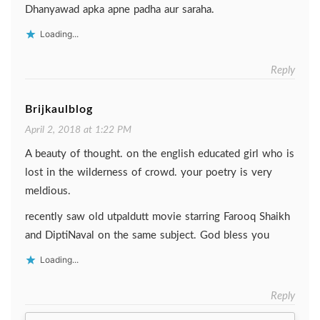
Dhanyawad apka apne padha aur saraha.
Loading...
Reply
Brijkaulblog
April 2, 2018 at 1:22 PM
A beauty of thought. on the english educated girl who is
lost in the wilderness of crowd. your poetry is very
meldious.
recently saw old utpaldutt movie starring Farooq Shaikh
and DiptiNaval on the same subject. God bless you
Loading...
Reply