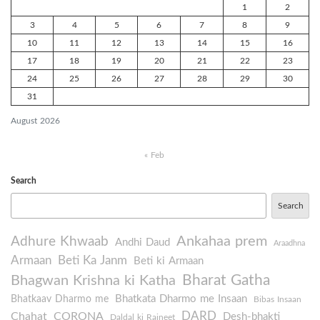
1
2
3
4
5
6
7
8
9
10
11
12
13
14
15
16
17
18
19
20
21
22
23
24
25
26
27
28
29
30
31
August 2026
« Feb
Search
Search
Ankahaa prem
Adhure Khwaab
Andhi Daud
Araadhna
Armaan
Beti Ka Janm
Beti ki Armaan
Bharat Gatha
Bhagwan Krishna ki Katha
Bhatkata Dharmo me Insaan
Bhatkaav Dharmo me
Bibas Insaan
DARD
Chahat
CORONA
Desh-bhakti
Daldal ki Rajneet