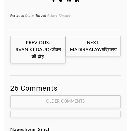
Posted in
DIL
Tagged
Adhure Khwaab
Post
PREVIOUS:
NEXT:
navigation
JIVAN KI DAUD/जीवन
MADIRAALAY/मदिरालय
की दौड़
26 Comments
Comment
OLDER COMMENTS
navigation
Nageshwar Singh