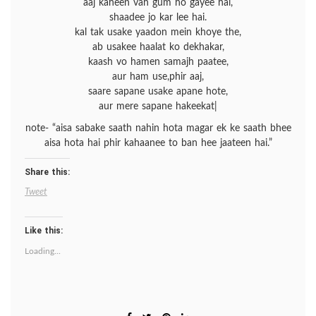
aaj kaheen vah gum ho gayee hai,
shaadee jo kar lee hai.
kal tak usake yaadon mein khoye the,
ab usakee haalat ko dekhakar,
kaash vo hamen samajh paatee,
aur ham use,phir aaj,
saare sapane usake apane hote,
aur mere sapane hakeekat|
note- “aisa sabake saath nahin hota magar ek ke saath bhee
aisa hota hai phir kahaanee to ban hee jaateen hai.”
Share this:
Tweet
Like this:
Loading...