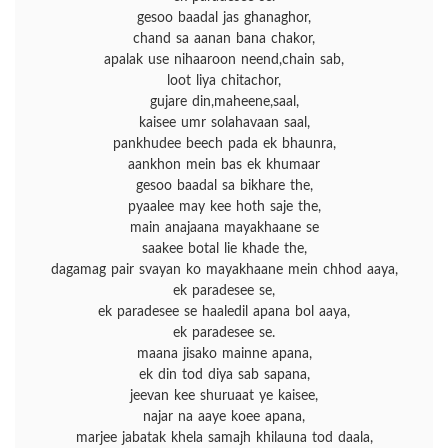
gesoo baadal jas ghanaghor,
chand sa aanan bana chakor,
apalak use nihaaroon neend,chain sab,
loot liya chitachor,
gujare din,maheene,saal,
kaisee umr solahavaan saal,
pankhudee beech pada ek bhaunra,
aankhon mein bas ek khumaar
gesoo baadal sa bikhare the,
pyaalee may kee hoth saje the,
main anajaana mayakhaane se
saakee botal lie khade the,
dagamag pair svayan ko mayakhaane mein chhod aaya,
ek paradesee se,
ek paradesee se haaledil apana bol aaya,
ek paradesee se.
maana jisako mainne apana,
ek din tod diya sab sapana,
jeevan kee shuruaat ye kaisee,
najar na aaye koee apana,
marjee jabatak khela samajh khilauna tod daala,