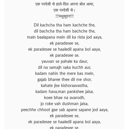
एक परदेसी से हाले-दिल अपना बोल आया,
एक परदेसी से।
!!!मधुसूदन!!!
Dil kachcha tha ham kachche the,
dil bachcha tha ham bachche the,
main baalapana mein dil ka rista jod aaya,
ek paradesee se,
ek paradesee se haaledil apana bol aaya,
ek paradesee se.
yauvan se pahale ka daur,
dil na samajh saka kuchh aur,
kadam nahin the mere bas mein,
gajab bharee thee dil me shor,
kahate jise kishoraavastha,
kadam hava,man pankshee jaisa,
koee bhae na avarodh,
jo roke vah dushman jaisa,
peechhe chhoot gae sab apane sapane jod aaya,
ek paradesee se,
ek paradesee se haaledil apana bol aaya,
ek paradesee se.