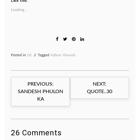
Like this:
Loading...
Posted in
DIL
Tagged
Adhure Khwaab
Post
PREVIOUS:
NEXT:
navigation
SANDESH PHULON
QUOTE..30
KA
26 Comments