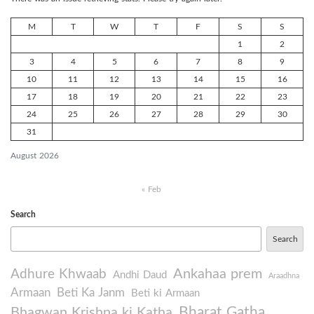
M
T
W
T
F
S
S
1
2
3
4
5
6
7
8
9
10
11
12
13
14
15
16
17
18
19
20
21
22
23
24
25
26
27
28
29
30
31
August 2026
« Feb
Search
Search
Ankahaa prem
Adhure Khwaab
Andhi Daud
Araadhna
Armaan
Beti Ka Janm
Beti ki Armaan
Bharat Gatha
Bhagwan Krishna ki Katha