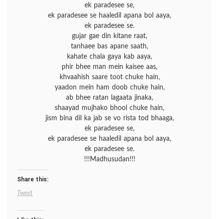
ek paradesee se,
ek paradesee se haaledil apana bol aaya,
ek paradesee se.
gujar gae din kitane raat,
tanhaee bas apane saath,
kahate chala gaya kab aaya,
phir bhee man mein kaisee aas,
khvaahish saare toot chuke hain,
yaadon mein ham doob chuke hain,
ab bhee ratan lagaata jinaka,
shaayad mujhako bhool chuke hain,
jism bina dil ka jab se vo rista tod bhaaga,
ek paradesee se,
ek paradesee se haaledil apana bol aaya,
ek paradesee se.
!!!Madhusudan!!!
Share this:
Tweet