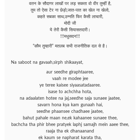
वतन के सौदागर लाखों पर लड़ सकता वो वीर तुम्हीं है,
तुम तो ऐसा टेर ना छेड़ो,जात-पात का खेल ना खेलो,
कहते सबका साथ,उन्नति फिर कैसी लाचारी,
मोदी जी
ये तेरी कैसी सियासतदारी।
!!!मधुसदन!!!
“कौम तुम्हारी” मतलब सभी राजनीतिक दल से है।
Na saboot na gavaah,sirph shikaayat,
aur seedhe giraphtaaree,
vaah re modee jee
ye teree kaisee siyaasatadaaree.
isase to achchha hota,
na adaalaten hotee na jaj,seedhe saja sunaee jaatee,
savarn hona kya kam gunaah hai,
seedhe phaansee chadhaee jaatee,
bahut pahale maan ne,ek kahaanee sunaee thee,
bachcha tha phir bhee pratyek laphj samajh mein aaee thee,
raaja tha ek dhanaanand
ek kaum se napharat karata tha,