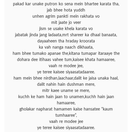
pakad kar unake putron ko sena mein bhartee karata tha,
jab bhee hota yuddh
unhen agrim pankti mein rakhata vo
mit jaate jo veer
jism se usake khela karata vo
jabatak jinda jang ladaata,mrt shareer ka dhaal banaata,
dayaaheen tha hraday kroorata
ka vah nanga naach dikhaata,
ham bhee tumako apanae the,kitana tumapar itaraaye the
dohara dee itihaas vahee tum,kaisee khata hamaaree,
vaah re modee jee,
ye teree kaisee siyaasatadaaree.
ham mein bhee nirdhan,laachaar,dalit ke jaisa unaka haal,
dalit nahin hain dushman mere,
mitr kaee uname se mere,
kuchh ke ham hain jaan to unamen,kuchh hain jaan
hamaaree,
gholakar napharat hamamen kaise hansatee “kaum
tumhaaree”,
vaah re modee jee
ye teree kaisee siyaasatadaaree.