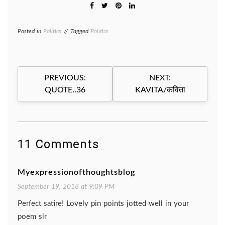
Posted in
Politics
Tagged
Politics
Post
PREVIOUS:
NEXT:
navigation
QUOTE..36
KAVITA/कविता
11 Comments
Myexpressionofthoughtsblog
September 19, 2018 at 9:09 PM
Perfect satire! Lovely pin points jotted well in your
poem sir