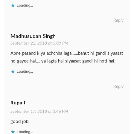
Loading...
Reply
Madhusudan Singh
September 22, 2018 at 5:09 PM
Apne pasand kiya achchha laga……bahut hi gandi siyaasat
ho gayee hai…..ya lagta hai siyaasat gandi hi hoti hai.;
Loading...
Reply
Rupali
September 17, 2018 at 1:46 PM
good job.
Loading...