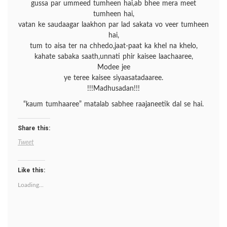
gussa par ummeed tumheen hai,ab bhee mera meet
tumheen hai,
vatan ke saudaagar laakhon par lad sakata vo veer tumheen
hai,
tum to aisa ter na chhedo,jaat-paat ka khel na khelo,
kahate sabaka saath,unnati phir kaisee laachaaree,
Modee jee
ye teree kaisee siyaasatadaaree.
!!!Madhusadan!!!
“kaum tumhaaree” matalab sabhee raajaneetik dal se hai.
Share this:
Tweet
Like this:
Loading...