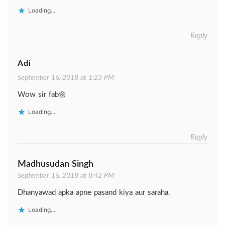
Loading...
Reply
Adi
September 16, 2018 at 1:23 PM
Wow sir fab🌼
Loading...
Reply
Madhusudan Singh
September 16, 2018 at 8:42 PM
Dhanyawad apka apne pasand kiya aur saraha.
Loading...