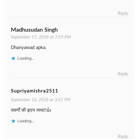
Reply
Madhusudan Singh
September 17, 2018 at 7:19 PM
Dhanyawad apka.
Loading...
Reply
Supriyamishra2511
September 16, 2018 at 3:52 PM
सवर्णों की हृदय व्यथा!!👍
Loading...
Reply