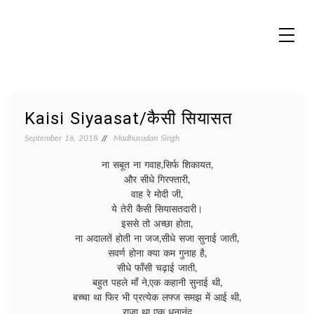
Skip
to
content
MADHUREO
Madhusudan Singh Poems
Kaisi Siyaasat/कैसी सियासत
September 16, 2018
Madhusudan Singh
ना सबूत ना गवाह,सिर्फ शिकायत,
और सीधे गिरफ्तारी,
वाह रे मोदी जी,
ये तेरी कैसी सियासतदारी।
इससे तो अच्छा होता,
ना अदालतें होती ना जज,सीधे सजा सुनाई जाती,
सवर्ण होना क्या कम गुनाह है,
सीधे फाँसी चढ़ाई जाती,
बहुत पहले माँ ने,एक कहानी सुनाई थी,
बच्चा था फिर भी प्रत्येक लफ्ज समझ में आई थी,
राजा था एक धनानंद