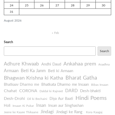
24
25
26
27
28
29
30
31
August 2026
« Feb
Search
Search
Ankahaa prem
Adhure Khwaab
Andhi Daud
Araadhna
Armaan
Beti Ka Janm
Beti ki Armaan
Bharat Gatha
Bhagwan Krishna ki Katha
Bhatkata Dharmo me Insaan
Bhatkaav Dharmo me
Bibas Insaan
DARD
Chahat
CORONA
Desh-bhakti
Daldal ki Rajneet
Hindi Poems
Desh-Drohi
Diya Aur Baati
Dil ki Bechaini
Insan
Insan aur Singhashan
Holi
Insaan Ki Pukar
Jindagi
Jindagi ke Rang
Jeene ke Kayee Thikaane
Kora Kaagaj