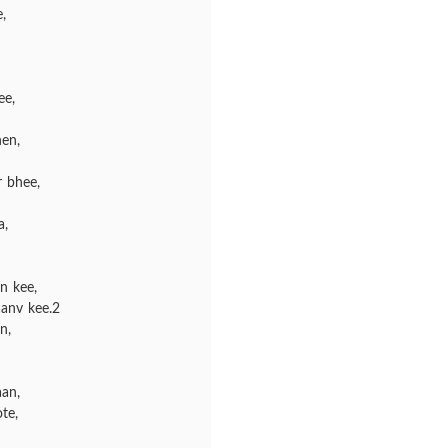
,
ee,
en,
 bhee,
a,
n kee,
aanv kee.2
n,
aan,
te,