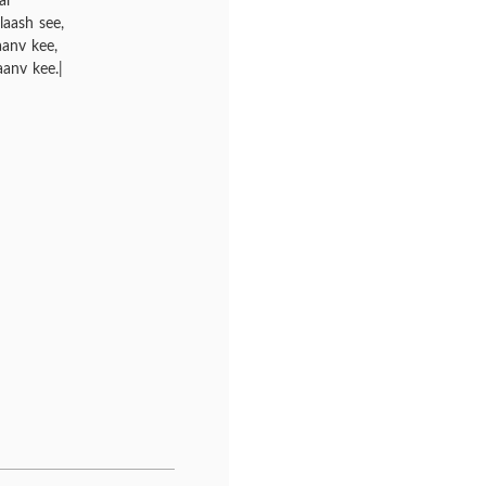
ar
laash see,
aanv kee,
anv kee.|