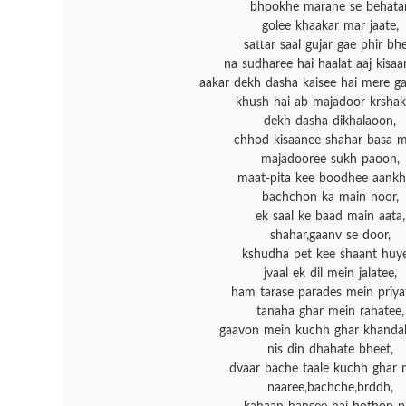
bhookhe marane se behatar
golee khaakar mar jaate,
sattar saal gujar gae phir bhe
na sudharee hai haalat aaj kisaa
aakar dekh dasha kaisee hai mere g
khush hai ab majadoor krshak
dekh dasha dikhalaoon,
chhod kisaanee shahar basa m
majadooree sukh paoon,
maat-pita kee boodhee aankh
bachchon ka main noor,
ek saal ke baad main aata,
shahar,gaanv se door,
kshudha pet kee shaant huye
jvaal ek dil mein jalatee,
ham tarase parades mein priya
tanaha ghar mein rahatee,
gaavon mein kuchh ghar khandah
nis din dhahate bheet,
dvaar bache taale kuchh ghar 
naaree,bachche,brddh,