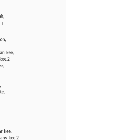
ी,
।।
on,
an kee,
kee.2
e,
,
te,
r kee,
aanv kee.2