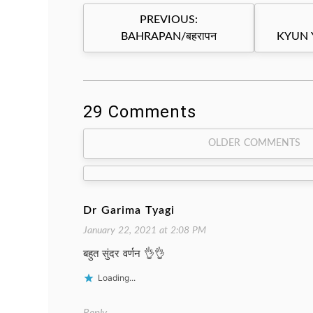
Post
PREVIOUS:
navigation
BAHRAPAN/बहरापन
KYUN 
29 Comments
Comment
OLDER COMMENTS
navigation
Dr Garima Tyagi
January 22, 2021 at 2:08 PM
बहुत सुंदर वर्णन 👌👌
Loading...