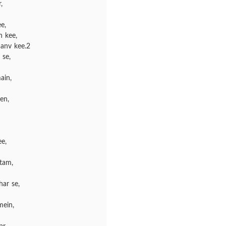
,
e,
n kee,
aanv kee.2
 se,
ain,
en,
e,
tam,
ar se,
mein,