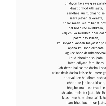
chidiyon ke aavaaj se pahale
khaat chhod uth jaata,
aandhee aur tuphaano se,
saara jeevan takaraata,
chaar maah kee mihanat hot
pal bhar kee mushkaan,
karj chuka mutthee bhar daan
paate nity kisaan,
khushiyaan kahaan mayassar phir
apana khushee dikhaata,
jag kee bhookh mitaanevaal
khud bhookhe so jaata,
fatee ediyaan fate libaas,
kah detee hai saaree dasha kisaa
aakar dekh dasha kaisee hai mere g
poorvaj kee hai dhara nishaa
chhod ke jae kaha kisaan,
bhoj,beemaaree,bitiya kee,
shaadee mein bik jaate khalih
kaash kee ham bhee sainik ho
ham bhee kuchh kar jaate,