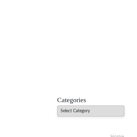
MADHUREO
Madhusudan Singh Poems
Categories
Categories
Home