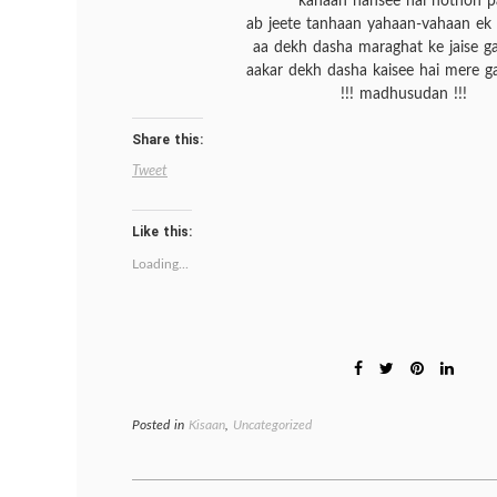
kahaan hansee hai hothon p
ab jeete tanhaan yahaan-vahaan ek 
aa dekh dasha maraghat ke jaise g
aakar dekh dasha kaisee hai mere ga
!!! madhusudan !!!
Share this:
Tweet
Like this:
Loading...
Posted in
Kisaan
,
Uncategorized