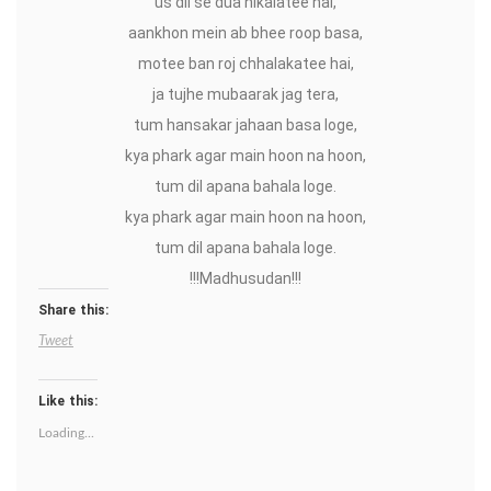
us dil se dua nikalatee hai,
aankhon mein ab bhee roop basa,
motee ban roj chhalakatee hai,
ja tujhe mubaarak jag tera,
tum hansakar jahaan basa loge,
kya phark agar main hoon na hoon,
tum dil apana bahala loge.
kya phark agar main hoon na hoon,
tum dil apana bahala loge.
!!!Madhusudan!!!
Share this:
Tweet
Like this:
Loading...