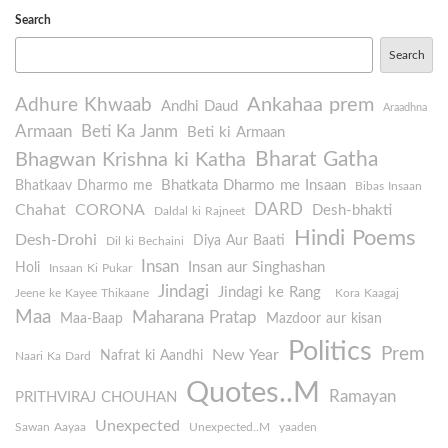
Search
Search
Ankahaa prem
Adhure Khwaab
Andhi Daud
Araadhna
Armaan
Beti Ka Janm
Beti ki Armaan
Bharat Gatha
Bhagwan Krishna ki Katha
Bhatkata Dharmo me Insaan
Bhatkaav Dharmo me
Bibas Insaan
DARD
Chahat
CORONA
Desh-bhakti
Daldal ki Rajneet
Hindi Poems
Desh-Drohi
Diya Aur Baati
Dil ki Bechaini
Insan
Insan aur Singhashan
Holi
Insaan Ki Pukar
Jindagi
Jindagi ke Rang
Jeene ke Kayee Thikaane
Kora Kaagaj
Maa
Maharana Pratap
Maa-Baap
Mazdoor aur kisan
Politics
Prem
New Year
Nafrat ki Aandhi
Naari Ka Dard
Quotes..M
Ramayan
PRITHVIRAJ CHOUHAN
Unexpected
Sawan Aayaa
Unexpected..M
yaaden