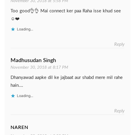
November 30, 2018 at 5:58 PM
Too good👌👌 Mai connect ker paa Raha isse khud see
☺️❤️
Loading...
Reply
Madhusudan Singh
November 30, 2018 at 8:17 PM
Dhanyawad aapke dil ke jajbaat aur shabd mere mil rahe
hain….
Loading...
Reply
NAREN