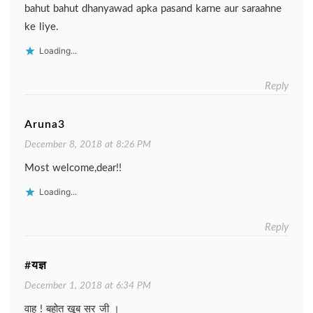
bahut bahut dhanyawad apka pasand karne aur saraahne
ke liye.
Loading...
Reply
Aruna3
December 8, 2018 at 8:26 PM
Most welcome,dear!!
Loading...
Reply
#यज्ञ
December 1, 2018 at 6:34 PM
वाह ! बहोत खूब सर जी ।