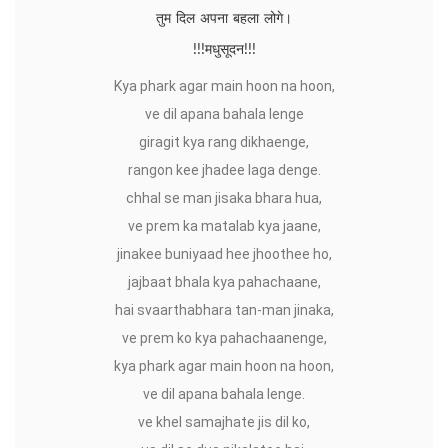
तुम दिल अपना बहला लोगे।
!!!मधुसूदन!!!
Kya phark agar main hoon na hoon,
ve dil apana bahala lenge
giragit kya rang dikhaenge,
rangon kee jhadee laga denge.
chhal se man jisaka bhara hua,
ve prem ka matalab kya jaane,
jinakee buniyaad hee jhoothee ho,
jajbaat bhala kya pahachaane,
hai svaarthabhara tan-man jinaka,
ve prem ko kya pahachaanenge,
kya phark agar main hoon na hoon,
ve dil apana bahala lenge.
ve khel samajhate jis dil ko,