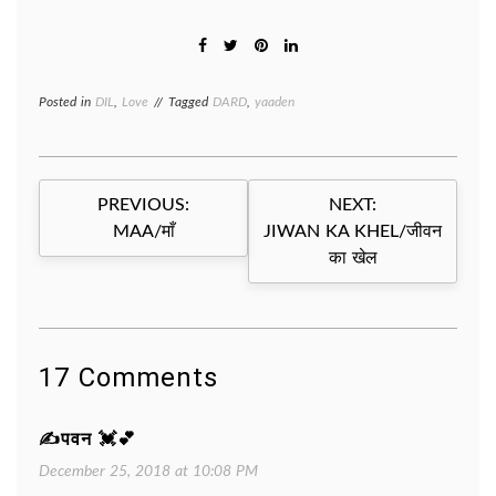
Posted in
DIL
,
Love
Tagged
DARD
,
yaaden
Post
PREVIOUS:
NEXT:
navigation
MAA/माँ
JIWAN KA KHEL/जीवन
का खेल
17 Comments
✍पवन 💓💕
December 25, 2018 at 10:08 PM