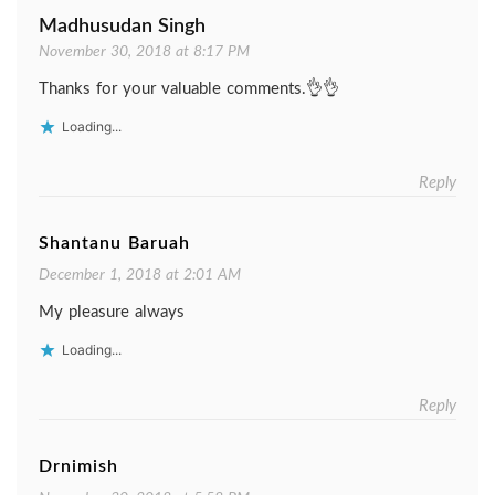
Madhusudan Singh
November 30, 2018 at 8:17 PM
Thanks for your valuable comments.👌👌
Loading...
Reply
Shantanu Baruah
December 1, 2018 at 2:01 AM
My pleasure always
Loading...
Reply
Drnimish