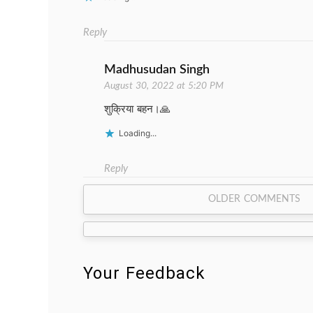
Reply
Madhusudan Singh
August 30, 2022 at 5:20 PM
शुक्रिया बहन।🙏
Loading...
Reply
Comment
OLDER COMMENTS
navigation
Your Feedback