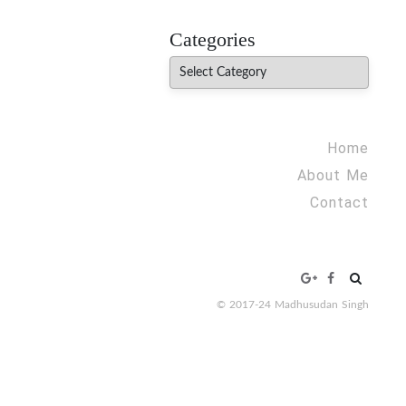
MADHUREO
Madhusudan Singh Poems
Categories
Categories
Home
About Me
Contact
Search
for:
© 2017-24 Madhusudan Singh