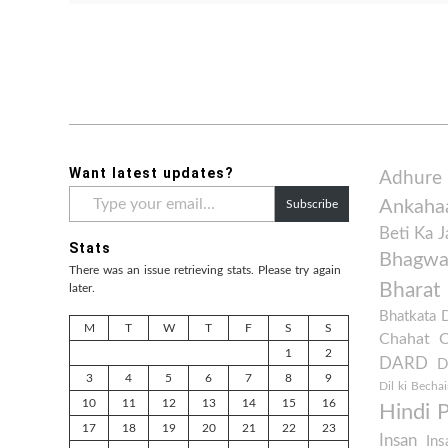
Want latest updates?
Adhure
Type
Ankaha
Subscribe
your
email…
Beti Ka 
Stats
Bhagwan
There was an issue retrieving stats. Please try again
Bharat
later.
Bhatkata 
M
T
W
T
F
S
S
Chahat
1
2
DARD
D
3
4
5
6
7
8
9
Dil ki Bechai
10
11
12
13
14
15
16
Hindi 
17
18
19
20
21
22
23
Insan
Ins