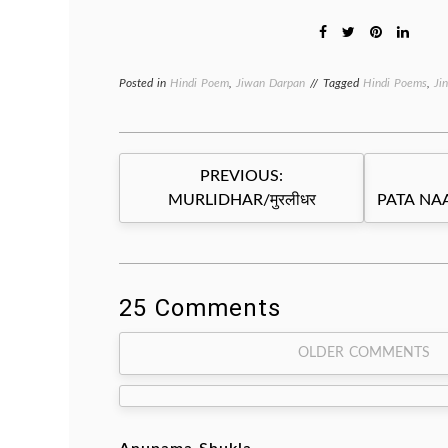
Posted in
Hindi Poem
,
Jiwan Darpan
Tagged
Hindi Poems
,
Ji
Post
PREVIOUS:
navigation
MURLIDHAR/मुरलीधर
PATA NAA
25 Comments
Comment
OLDER COMMENTS
navigation