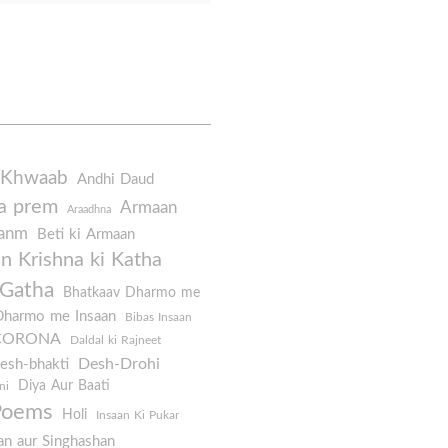
 Khwaab
Andhi Daud
a prem
Armaan
Araadhna
Janm
Beti ki Armaan
 Krishna ki Katha
 Gatha
Bhatkaav Dharmo me
Dharmo me Insaan
Bibas Insaan
CORONA
Daldal ki Rajneet
Desh-Drohi
esh-bhakti
Diya Aur Baati
ni
Poems
Holi
Insaan Ki Pukar
an aur Singhashan